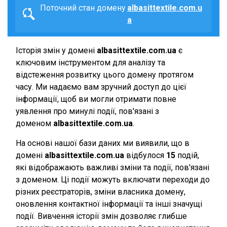
Поточний стан домену
albasittextile.com.u
a
Історія змін у домені
albasittextile.com.ua
є
ключовим інструментом для аналізу та
відстеження розвитку цього домену протягом
часу. Ми надаємо вам зручний доступ до цієї
інформації, щоб ви могли отримати повне
уявлення про минулі події, пов'язані з
доменом
albasittextile.com.ua
.
На основі нашої бази даних ми виявили, що в
домені
albasittextile.com.ua
відбулося
15
подій,
які відображають важливі зміни та події, пов'язані
з доменом. Ці події можуть включати переходи до
різних реєстраторів, зміни власника домену,
оновлення контактної інформації та інші значущі
події. Вивчення історії змін дозволяє глибше