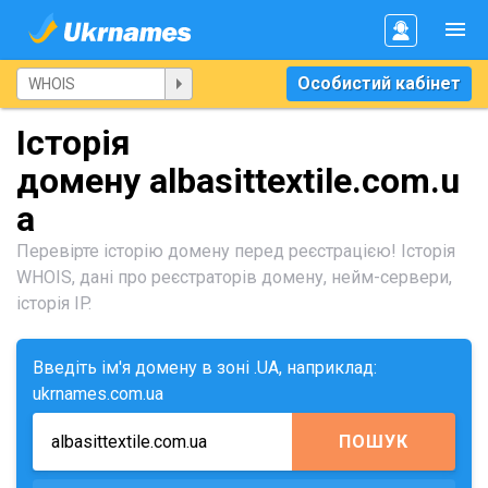
Особистий кабінет
Історія
домену albasittextile.com.u
a
Перевірте історію домену перед реєстрацією! Історія
WHOIS, дані про реєстраторів домену, нейм-сервери,
історія IP.
Введіть ім'я домену в зоні .UA, наприклад:
ukrnames.com.ua
ПОШУК