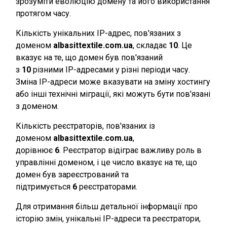
зрозуміти еволюцію домену та його використання
протягом часу.
Кількість унікальних IP-адрес, пов'язаних з
доменом
albasittextile.com.ua
, складає
10
. Це
вказує на те, що домен був пов'язаний
з
10
різними IP-адресами у різні періоди часу.
Зміна IP-адреси може вказувати на зміну хостингу
або інші технічні міграції, які можуть бути пов'язані
з доменом.
Кількість реєстраторів, пов'язаних із
доменом
albasittextile.com.ua
,
дорівнює
6
. Реєстратор відіграє важливу роль в
управлінні доменом, і це число вказує на те, що
домен був зареєстрований та
підтримується
6
реєстраторами.
Для отримання більш детальної інформації про
історію змін, унікальні IP-адреси та реєстратори,