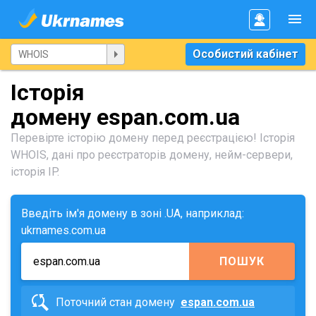
Особистий кабінет
Історія
домену espan.com.ua
Перевірте історію домену перед реєстрацією! Історія
WHOIS, дані про реєстраторів домену, нейм-сервери,
історія IP.
Введіть ім'я домену в зоні .UA, наприклад:
ukrnames.com.ua
ПОШУК
Поточний стан домену
espan.com.ua