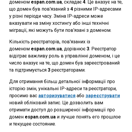
доменом
espan.com.ua
, складає
4
. Це вказує на те,
що домен був пов'язаний з
4
різними IP-адресами
у різні періоди часу. Зміна IP-адреси може
вказувати на зміну хостингу або інші технічні
міграції, які можуть бути пов'язані з доменом.
Кількість реєстраторів, пов'язаних із
доменом
espan.com.ua
, дорівнює
3
. Реєстратор
відіграє важливу роль в управлінні доменом, і це
число вказує на те, що домен був зареєстрований
та підтримується
3
реєстраторами.
Для отримання більш детальної інформації про
історію змін, унікальні IP-адреси та реєстратори,
просимо вас
авторизуватися
або
зареєструвати
новий обліковий запис. Це дозволить вам
отримати доступ до розширеної інформації про
домен
espan.com.ua
и лучше понять его прошлое
и текущее состояние.