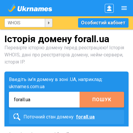
Особистий кабінет
Історія домену forall.ua
Перевірте історію домену перед реєстрацією! Історія
WHOIS, дані про реєстраторів домену, нейм-сервери,
історія IP.
Введіть ім'я домену в зоні .UA, наприклад:
ukrnames.com.ua
ПОШУК
Поточний стан домену
forall.ua