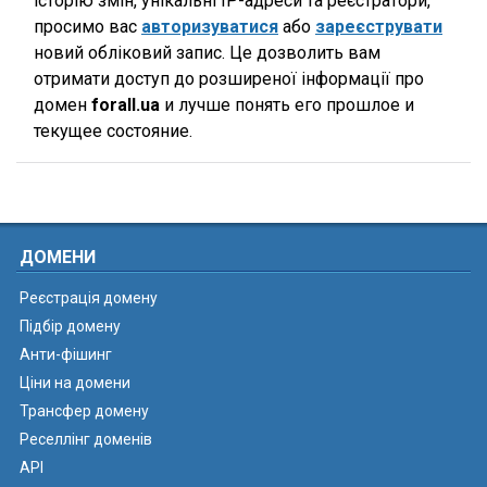
історію змін, унікальні IP-адреси та реєстратори,
просимо вас
авторизуватися
або
зареєструвати
новий обліковий запис. Це дозволить вам
отримати доступ до розширеної інформації про
домен
forall.ua
и лучше понять его прошлое и
текущее состояние.
ДОМЕНИ
Реєстрація домену
Підбір домену
Анти-фішинг
Ціни на домени
Трансфер домену
Реселлінг доменів
API