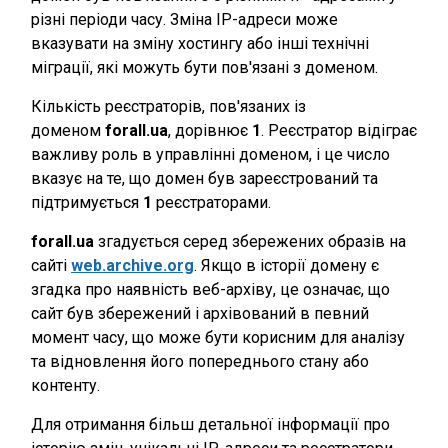
різні періоди часу. Зміна IP-адреси може
вказувати на зміну хостингу або інші технічні
міграції, які можуть бути пов'язані з доменом.
Кількість реєстраторів, пов'язаних із
доменом
forall.ua
, дорівнює
1
. Реєстратор відіграє
важливу роль в управлінні доменом, і це число
вказує на те, що домен був зареєстрований та
підтримується
1
реєстраторами.
forall.ua
згадується серед збережених образів на
сайті
web.archive.org
. Якщо в історії домену є
згадка про наявність веб-архіву, це означає, що
сайт був збережений і архівований в певний
момент часу, що може бути корисним для аналізу
та відновлення його попереднього стану або
контенту.
Для отримання більш детальної інформації про