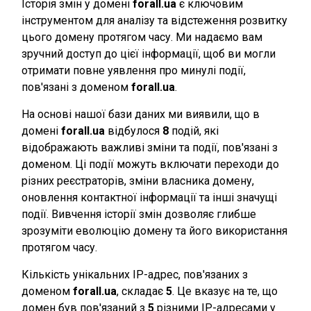
Історія змін у домені
forall.ua
є ключовим
інструментом для аналізу та відстеження розвитку
цього домену протягом часу. Ми надаємо вам
зручний доступ до цієї інформації, щоб ви могли
отримати повне уявлення про минулі події,
пов'язані з доменом
forall.ua
.
На основі нашої бази даних ми виявили, що в
домені
forall.ua
відбулося
8
подій, які
відображають важливі зміни та події, пов'язані з
доменом. Ці події можуть включати переходи до
різних реєстраторів, зміни власника домену,
оновлення контактної інформації та інші значущі
події. Вивчення історії змін дозволяє глибше
зрозуміти еволюцію домену та його використання
протягом часу.
Кількість унікальних IP-адрес, пов'язаних з
доменом
forall.ua
, складає
5
. Це вказує на те, що
домен був пов'язаний з
5
різними IP-адресами у