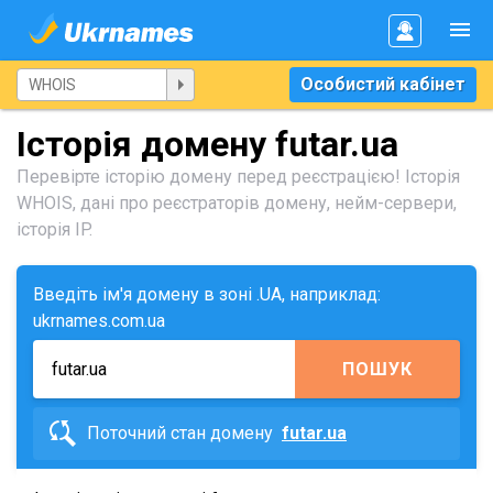
Особистий кабінет
Історія домену futar.ua
Перевірте історію домену перед реєстрацією! Історія
WHOIS, дані про реєстраторів домену, нейм-сервери,
історія IP.
Введіть ім'я домену в зоні .UA, наприклад:
ukrnames.com.ua
ПОШУК
Поточний стан домену
futar.ua