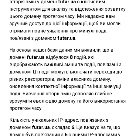
Історія змін у домені
futar.ua
є ключовим
інструментом для аналізу та відстеження розвитку
цього домену протягом часу. Ми надаємо вам
зручний доступ до цієї інформації, щоб ви могли
отримати повне уявлення про минулі події,
пов'язані з доменом
futar.ua
.
На основі нашої бази даних ми виявили, що в
домені
futar.ua
відбулося
8
подій, які
відображають важливі зміни та події, пов'язані з
доменом. Ці події можуть включати переходи до
різних реєстраторів, зміни власника домену,
оновлення контактної інформації та інші значущі
події. Вивчення історії змін дозволяє глибше
зрозуміти еволюцію домену та його використання
протягом часу.
Кількість унікальних IP-адрес, пов'язаних з
доменом
futar.ua
, складає
6
. Це вказує на те, що
домен був пов'язаний з
6
різними IP-адресами у