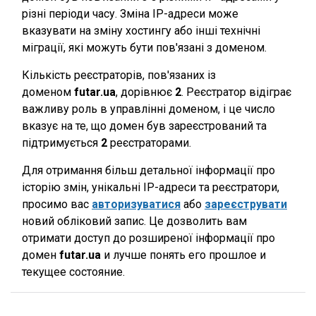
різні періоди часу. Зміна IP-адреси може
вказувати на зміну хостингу або інші технічні
міграції, які можуть бути пов'язані з доменом.
Кількість реєстраторів, пов'язаних із
доменом
futar.ua
, дорівнює
2
. Реєстратор відіграє
важливу роль в управлінні доменом, і це число
вказує на те, що домен був зареєстрований та
підтримується
2
реєстраторами.
Для отримання більш детальної інформації про
історію змін, унікальні IP-адреси та реєстратори,
просимо вас
авторизуватися
або
зареєструвати
новий обліковий запис. Це дозволить вам
отримати доступ до розширеної інформації про
домен
futar.ua
и лучше понять его прошлое и
текущее состояние.