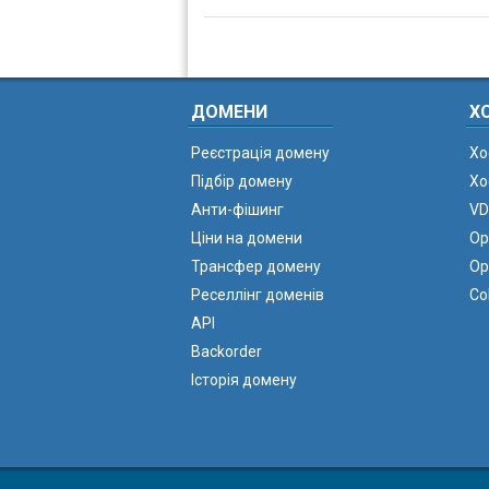
ДОМЕНИ
Х
Реєстрація домену
Хо
Підбір домену
Хо
Анти-фішинг
VD
Ціни на домени
Ор
Трансфер домену
Ор
Реселлінг доменів
Co
API
Backorder
Історія домену