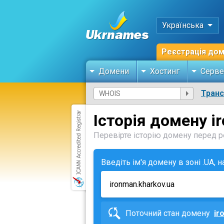
Українська
Реєстрація до
Домени
Хостинг
Серве
Тран
Історія домену i
Перевірте історію домену перед ре
Введіть ім'я домену в зоні .UA, 
Поточний стан домену
ir