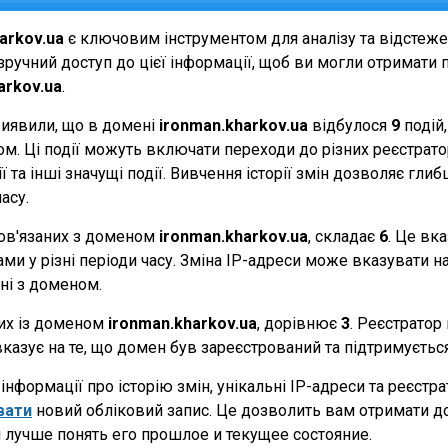
arkov.ua
є ключовим інструментом для аналізу та відстеж
ручний доступ до цієї інформації, щоб ви могли отримати п
arkov.ua
.
виявили, що в домені
ironman.kharkov.ua
відбулося
9
подій
еном. Ці події можуть включати переходи до різних реєстрат
 та інші значущі події. Вивчення історії змін дозволяє г
асу.
 пов'язаних з доменом
ironman.kharkov.ua
, складає
6
. Це вк
и у різні періоди часу. Зміна IP-адреси може вказувати на 
ані з доменом.
них із доменом
ironman.kharkov.ua
, дорівнює
3
. Реєстратор
вказує на те, що домен був зареєстрований та підтримуєть
нформації про історію змін, унікальні IP-адреси та реєстр
вати
новий обліковий запис. Це дозволить вам отримати д
 лучше понять его прошлое и текущее состояние.