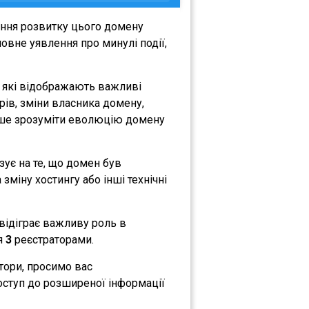
ення розвитку цього домену
овне уявлення про минулі події,
, які відображають важливі
орів, зміни власника домену,
либше зрозуміти еволюцію домену
азує на те, що домен був
зміну хостингу або інші технічні
 відіграє важливу роль в
ся
3
реєстраторами.
атори, просимо вас
оступ до розширеної інформації