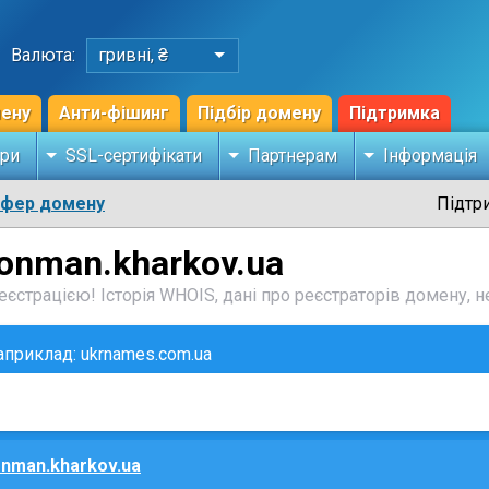
Валюта:
гривні, ₴
мену
Анти-фішинг
Підбір домену
Підтримка
ри
SSL-сертифікати
Партнерам
Інформація
сфер домену
Підтр
ronman.kharkov.ua
єстрацією! Історія WHOIS, дані про реєстраторів домену, не
наприклад: ukrnames.com.ua
onman.kharkov.ua