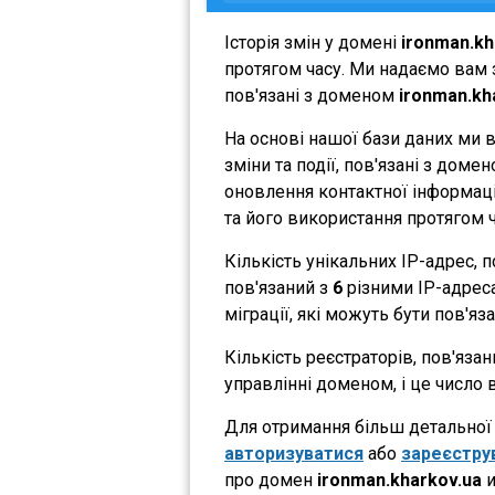
Історія змін у домені
ironman.kh
протягом часу. Ми надаємо вам з
пов'язані з доменом
ironman.kh
На основі нашої бази даних ми 
зміни та події, пов'язані з дом
оновлення контактної інформації
та його використання протягом ч
Кількість унікальних IP-адрес,
пов'язаний з
6
різними IP-адресам
міграції, які можуть бути пов'яз
Кількість реєстраторів, пов'яза
управлінні доменом, і це число 
Для отримання більш детальної і
авторизуватися
або
зареєстру
про домен
ironman.kharkov.ua
и