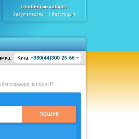
Особистий кабінет
Забули пароль?
Реєстрація
имка:
Київ:
+380(44)300-25-66
йм-сервери, історія IP.
ПОШУК