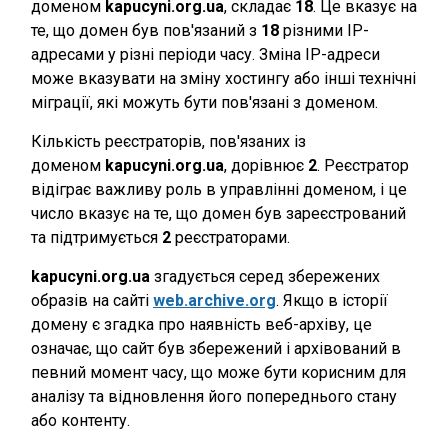
доменом
kapucyni.org.ua
, складає
18
. Це вказує на
те, що домен був пов'язаний з
18
різними IP-
адресами у різні періоди часу. Зміна IP-адреси
може вказувати на зміну хостингу або інші технічні
міграції, які можуть бути пов'язані з доменом.
Кількість реєстраторів, пов'язаних із
доменом
kapucyni.org.ua
, дорівнює
2
. Реєстратор
відіграє важливу роль в управлінні доменом, і це
число вказує на те, що домен був зареєстрований
та підтримується
2
реєстраторами.
kapucyni.org.ua
згадується серед збережених
образів на сайті
web.archive.org
. Якщо в історії
домену є згадка про наявність веб-архіву, це
означає, що сайт був збережений і архівований в
певний момент часу, що може бути корисним для
аналізу та відновлення його попереднього стану
або контенту.