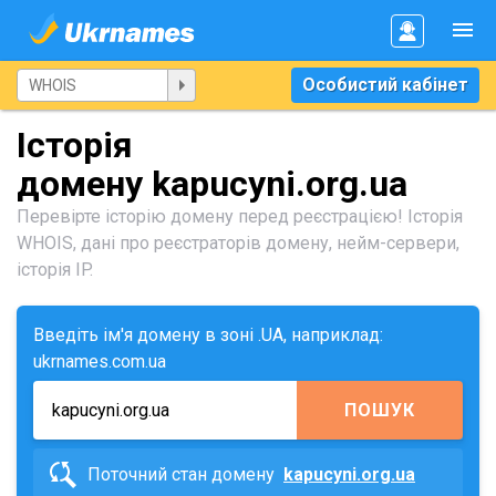
Особистий кабінет
Історія
домену kapucyni.org.ua
Перевірте історію домену перед реєстрацією! Історія
WHOIS, дані про реєстраторів домену, нейм-сервери,
історія IP.
Введіть ім'я домену в зоні .UA, наприклад:
ukrnames.com.ua
ПОШУК
Поточний стан домену
kapucyni.org.ua