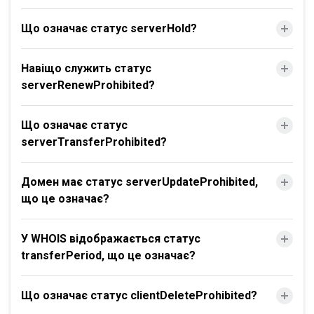
Що означає статус serverHold?
Навіщо служить статус
serverRenewProhibited?
Що означає статус
serverTransferProhibited?
Домен має статус serverUpdateProhibited,
що це означає?
У WHOIS відображається статус
transferPeriod, що це означає?
Що означає статус clientDeleteProhibited?