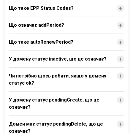
Що таке EPP Status Codes?
Що означає addPeriod?
Що таке autoRenewPeriod?
У домену статус inactive, що це означає?
Чи потрібно щось робити, якщо у домену
статус ok?
У домену статус pendingCreate, що це
означає?
Домен має статус pendingDelete, що це
означає?