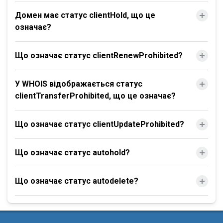
Домен має статус clientHold, що це
означає?
Що означає статус clientRenewProhibited?
У WHOIS відображається статус
clientTransferProhibited, що це означає?
Що означає статус clientUpdateProhibited?
Що означає статус autohold?
Що означає статус autodelete?