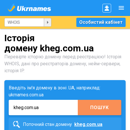
Особистий кабінет
Історія
домену kheg.com.ua
Перевірте історію домену перед реєстрацією! Історія
WHOIS, дані про реєстраторів домену, нейм-сервери,
історія IP.
Введіть ім'я домену в зоні .UA, наприклад:
ukrnames.com.ua
ПОШУК
Поточний стан домену
kheg.com.ua