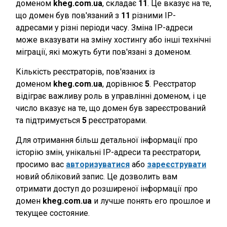
доменом
kheg.com.ua
, складає
11
. Це вказує на те,
що домен був пов'язаний з
11
різними IP-
адресами у різні періоди часу. Зміна IP-адреси
може вказувати на зміну хостингу або інші технічні
міграції, які можуть бути пов'язані з доменом.
Кількість реєстраторів, пов'язаних із
доменом
kheg.com.ua
, дорівнює
5
. Реєстратор
відіграє важливу роль в управлінні доменом, і це
число вказує на те, що домен був зареєстрований
та підтримується
5
реєстраторами.
Для отримання більш детальної інформації про
історію змін, унікальні IP-адреси та реєстратори,
просимо вас
авторизуватися
або
зареєструвати
новий обліковий запис. Це дозволить вам
отримати доступ до розширеної інформації про
домен
kheg.com.ua
и лучше понять его прошлое и
текущее состояние.