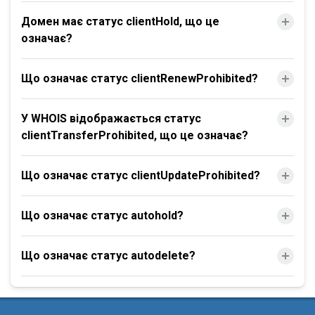
Домен має статус clientHold, що це
означає?
Що означає статус clientRenewProhibited?
У WHOIS відображається статус
clientTransferProhibited, що це означає?
Що означає статус clientUpdateProhibited?
Що означає статус autohold?
Що означає статус autodelete?