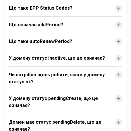
Що таке EPP Status Codes?
Що означає addPeriod?
Що таке autoRenewPeriod?
У домену статус inactive, що це означає?
Чи потрібно щось робити, якщо у домену
статус ok?
У домену статус pendingCreate, що це
означає?
Домен має статус pendingDelete, що це
означає?