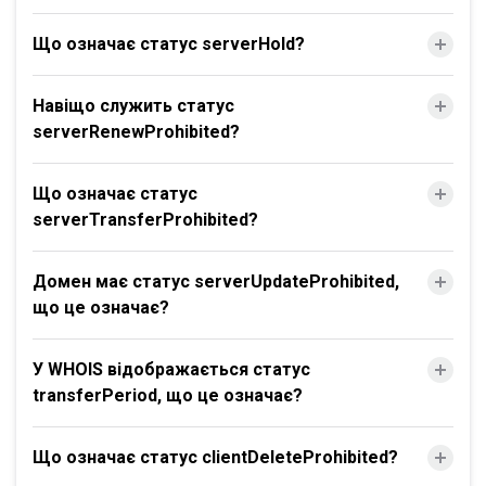
Що означає статус serverHold?
Навіщо служить статус
serverRenewProhibited?
Що означає статус
serverTransferProhibited?
Домен має статус serverUpdateProhibited,
що це означає?
У WHOIS відображається статус
transferPeriod, що це означає?
Що означає статус clientDeleteProhibited?