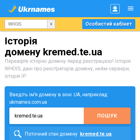
Особистий кабінет
Історія
домену kremed.te.ua
Перевірте історію домену перед реєстрацією! Історія
WHOIS, дані про реєстраторів домену, нейм-сервери,
історія IP.
Введіть ім'я домену в зоні .UA, наприклад:
ukrnames.com.ua
ПОШУК
Поточний стан домену
kremed.te.ua