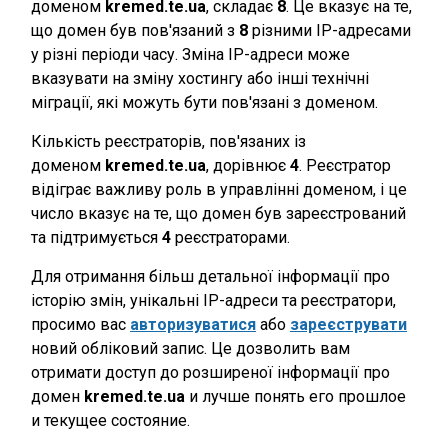
доменом
kremed.te.ua
, складає
8
. Це вказує на те,
що домен був пов'язаний з
8
різними IP-адресами
у різні періоди часу. Зміна IP-адреси може
вказувати на зміну хостингу або інші технічні
міграції, які можуть бути пов'язані з доменом.
Кількість реєстраторів, пов'язаних із
доменом
kremed.te.ua
, дорівнює
4
. Реєстратор
відіграє важливу роль в управлінні доменом, і це
число вказує на те, що домен був зареєстрований
та підтримується
4
реєстраторами.
Для отримання більш детальної інформації про
історію змін, унікальні IP-адреси та реєстратори,
просимо вас
авторизуватися
або
зареєструвати
новий обліковий запис. Це дозволить вам
отримати доступ до розширеної інформації про
домен
kremed.te.ua
и лучше понять его прошлое
и текущее состояние.