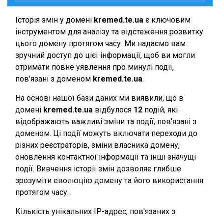
Історія змін у домені
kremed.te.ua
є ключовим
інструментом для аналізу та відстеження розвитку
цього домену протягом часу. Ми надаємо вам
зручний доступ до цієї інформації, щоб ви могли
отримати повне уявлення про минулі події,
пов'язані з доменом
kremed.te.ua
.
На основі нашої бази даних ми виявили, що в
домені
kremed.te.ua
відбулося
12
подій, які
відображають важливі зміни та події, пов'язані з
доменом. Ці події можуть включати переходи до
різних реєстраторів, зміни власника домену,
оновлення контактної інформації та інші значущі
події. Вивчення історії змін дозволяє глибше
зрозуміти еволюцію домену та його використання
протягом часу.
Кількість унікальних IP-адрес, пов'язаних з