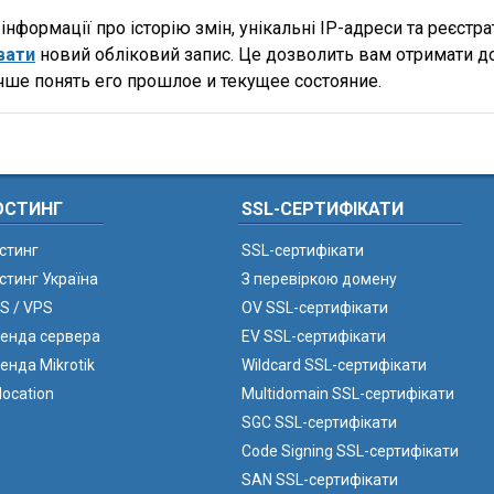
нформації про історію змін, унікальні IP-адреси та реєстр
вати
новий обліковий запис. Це дозволить вам отримати д
чше понять его прошлое и текущее состояние.
ОСТИНГ
SSL-СЕРТИФІКАТИ
стинг
SSL-сертифікати
стинг Україна
З перевіркою домену
S / VPS
OV SSL-сертифікати
енда сервера
EV SSL-сертифікати
енда Mikrotik
Wildcard SSL-сертифікати
location
Multidomain SSL-сертифікати
SGC SSL-сертифікати
Code Signing SSL-сертифікати
SAN SSL-сертифікати