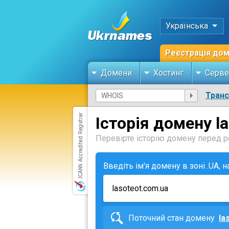
Українська
Реєстрація до
Домени
Хостинг
Серве
Тран
Історія домену l
Перевірте історію домену перед ре
Введіть ім'я домену в зоні .UA, 
Поточний стан домену
la