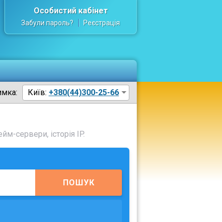
Особистий кабінет
Забули пароль?
Реєстрація
имка:
Київ:
+380(44)300-25-66
йм-сервери, історія IP.
ПОШУК