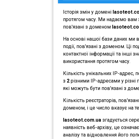
Історія змін у домені
lasoteot.c
протягом часу. Ми надаємо вам з
пов'язані з доменом
lasoteot.c
На основі нашої бази даних ми 
події, пов'язані з доменом. Ці 
контактної інформації та інші з
використання протягом часу.
Кількість унікальних IP-адрес,
з
2
різними IP-адресами у різні п
які можуть бути пов'язані з дом
Кількість реєстраторів, пов'яза
доменом, і це число вказує на 
lasoteot.com.ua
згадується сере
наявність веб-архіву, це означ
аналізу та відновлення його поп