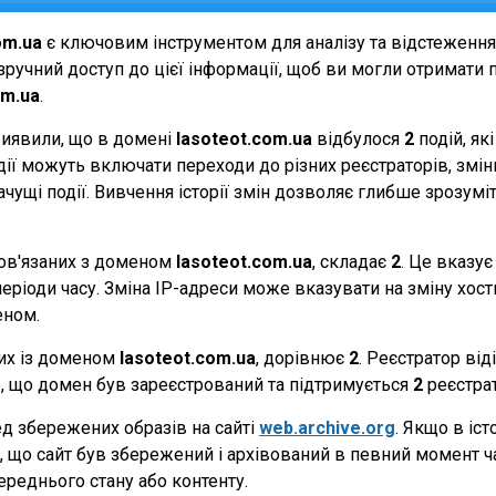
om.ua
є ключовим інструментом для аналізу та відстеженн
ручний доступ до цієї інформації, щоб ви могли отримати п
om.ua
.
виявили, що в домені
lasoteot.com.ua
відбулося
2
подій, як
події можуть включати переходи до різних реєстраторів, зм
начущі події. Вивчення історії змін дозволяє глибше зрозу
 пов'язаних з доменом
lasoteot.com.ua
, складає
2
. Це вказує
еріоди часу. Зміна IP-адреси може вказувати на зміну хостин
еном.
них із доменом
lasoteot.com.ua
, дорівнює
2
. Реєстратор від
те, що домен був зареєстрований та підтримується
2
реєстра
д збережених образів на сайті
web.archive.org
. Якщо в іст
ає, що сайт був збережений і архівований в певний момент 
ереднього стану або контенту.