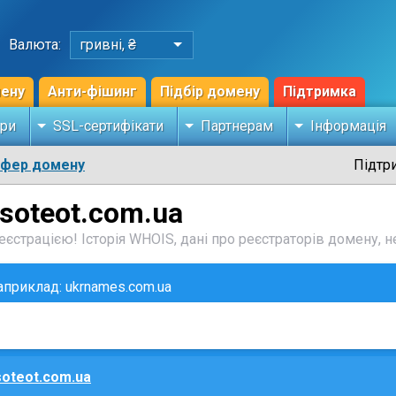
Валюта:
гривні, ₴
мену
Анти-фішинг
Підбір домену
Підтримка
ри
SSL-сертифікати
Партнерам
Інформація
сфер домену
Підтр
asoteot.com.ua
єстрацією! Історія WHOIS, дані про реєстраторів домену, не
наприклад: ukrnames.com.ua
soteot.com.ua