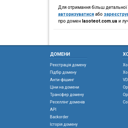
Для отримання більш детальної і
авторизуватися
або
зареєстру
про домен
lasoteot.com.ua
и лу
ДОМЕНИ
Х
Реєстрація домену
Хо
Підбір домену
Хо
Анти-фішинг
VD
Ціни на домени
Ор
Трансфер домену
Ор
Реселлінг доменів
Co
API
Backorder
Історія домену