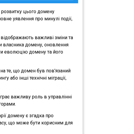
я розвитку цього домену
овне уявлення про минулі події,
і відображають важливі зміни та
іни власника домену, оновлення
міти еволюцію домену та його
 на те, що домен був пов'язаний
гу або інші технічні міграції,
іграє важливу роль в управлінні
торами.
орії домену є згадка про
часу, що може бути корисним для