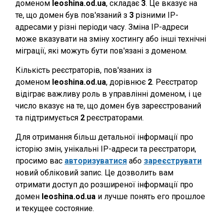
доменом
leoshina.od.ua
, складає
3
. Це вказує на
те, що домен був пов'язаний з
3
різними IP-
адресами у різні періоди часу. Зміна IP-адреси
може вказувати на зміну хостингу або інші технічні
міграції, які можуть бути пов'язані з доменом.
Кількість реєстраторів, пов'язаних із
доменом
leoshina.od.ua
, дорівнює
2
. Реєстратор
відіграє важливу роль в управлінні доменом, і це
число вказує на те, що домен був зареєстрований
та підтримується
2
реєстраторами.
Для отримання більш детальної інформації про
історію змін, унікальні IP-адреси та реєстратори,
просимо вас
авторизуватися
або
зареєструвати
новий обліковий запис. Це дозволить вам
отримати доступ до розширеної інформації про
домен
leoshina.od.ua
и лучше понять его прошлое
и текущее состояние.