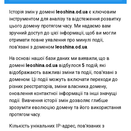
Історія змін у домені
leoshina.od.ua
є ключовим
інструментом для аналізу та відстеження розвитку
цього домену протягом часу. Ми надаємо вам
зручний доступ до цієї інформації, щоб ви могли
отримати повне уявлення про минулі події,
пов'язані з доменом
leoshina.od.ua
.
На основі нашої бази даних ми виявили, що в
домені
leoshina.od.ua
відбулося
5
подій, які
відображають важливі зміни та події, пов'язані з
доменом. Ці події можуть включати переходи до
різних реєстраторів, зміни власника домену,
оновлення контактної інформації та інші значущі
події. Вивчення історії змін дозволяє глибше
зрозуміти еволюцію домену та його використання
протягом часу.
Кількість унікальних IP-адрес, пов'язаних з