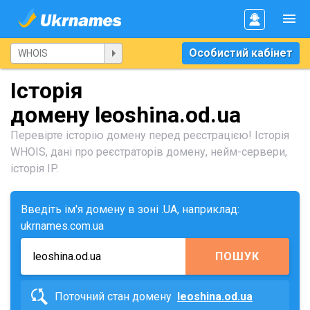
Особистий кабінет
Історія
домену leoshina.od.ua
Перевірте історію домену перед реєстрацією! Історія
WHOIS, дані про реєстраторів домену, нейм-сервери,
історія IP.
Введіть ім'я домену в зоні .UA, наприклад:
ukrnames.com.ua
ПОШУК
Поточний стан домену
leoshina.od.ua