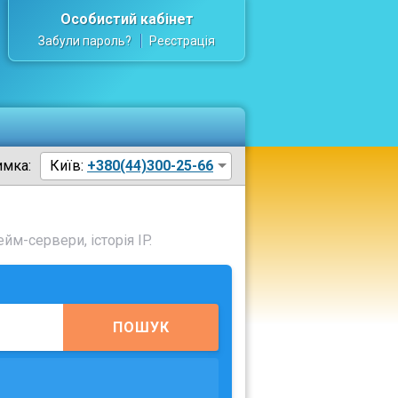
Особистий кабінет
Забули пароль?
Реєстрація
имка:
Київ:
+380(44)300-25-66
йм-сервери, історія IP.
ПОШУК