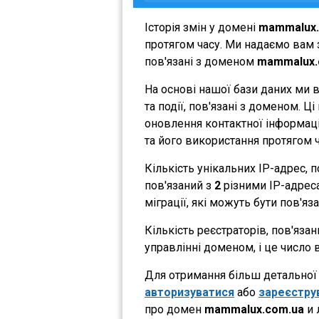
Історія змін у домені
mammalux.
протягом часу. Ми надаємо вам з
пов'язані з доменом
mammalux.
На основі нашої бази даних ми 
та події, пов'язані з доменом. 
оновлення контактної інформації
та його використання протягом ч
Кількість унікальних IP-адрес,
пов'язаний з
2
різними IP-адресам
міграції, які можуть бути пов'яз
Кількість реєстраторів, пов'яза
управлінні доменом, і це число 
Для отримання більш детальної і
авторизуватися
або
зареєстру
про домен
mammalux.com.ua
и 