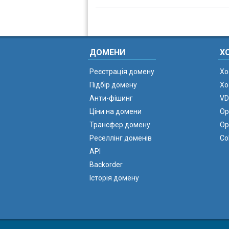
ДОМЕНИ
Х
Реєстрація домену
Хо
Підбір домену
Хо
Анти-фішинг
VD
Ціни на домени
Ор
Трансфер домену
Ор
Реселлінг доменів
Co
API
Backorder
Історія домену