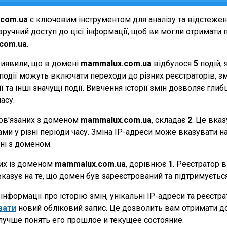
com.ua
є ключовим інструментом для аналізу та відстеже
ручний доступ до цієї інформації, щоб ви могли отримати п
com.ua
.
виявили, що в домені
mammalux.com.ua
відбулося
5
подій, 
Ці події можуть включати переходи до різних реєстраторів, 
 та інші значущі події. Вивчення історії змін дозволяє г
асу.
 пов'язаних з доменом
mammalux.com.ua
, складає
2
. Це вказ
и у різні періоди часу. Зміна IP-адреси може вказувати на 
ані з доменом.
них із доменом
mammalux.com.ua
, дорівнює
1
. Реєстратор 
вказує на те, що домен був зареєстрований та підтримуєть
нформації про історію змін, унікальні IP-адреси та реєстр
вати
новий обліковий запис. Це дозволить вам отримати д
лучше понять его прошлое и текущее состояние.