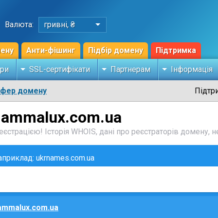
Валюта:
гривні, ₴
мену
Анти-фішинг
Підбір домену
Підтримка
ри
SSL-сертифікати
Партнерам
Інформація
сфер домену
Підтр
mammalux.com.ua
єстрацією! Історія WHOIS, дані про реєстраторів домену, не
наприклад: ukrnames.com.ua
mmalux.com.ua