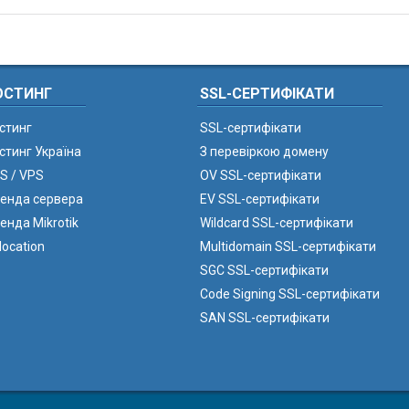
ОСТИНГ
SSL-СЕРТИФІКАТИ
стинг
SSL-сертифікати
стинг Україна
З перевіркою домену
S / VPS
OV SSL-сертифікати
енда сервера
EV SSL-сертифікати
енда Mikrotik
Wildcard SSL-сертифікати
location
Multidomain SSL-сертифікати
SGC SSL-сертифікати
Code Signing SSL-сертифікати
SAN SSL-сертифікати