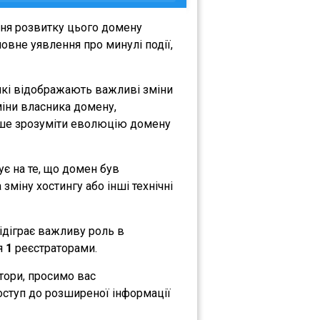
ння розвитку цього домену
овне уявлення про минулі події,
які відображають важливі зміни
зміни власника домену,
либше зрозуміти еволюцію домену
ує на те, що домен був
зміну хостингу або інші технічні
відіграє важливу роль в
ся
1
реєстраторами.
атори, просимо вас
оступ до розширеної інформації