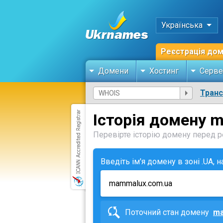
Українська
Реєстрація до
Домени
Хостинг
Серве
Тран
Історія домену 
Перевірте історію домену перед ре
Введіть ім'я домену в зоні .UA, 
Поточний стан домену
ma