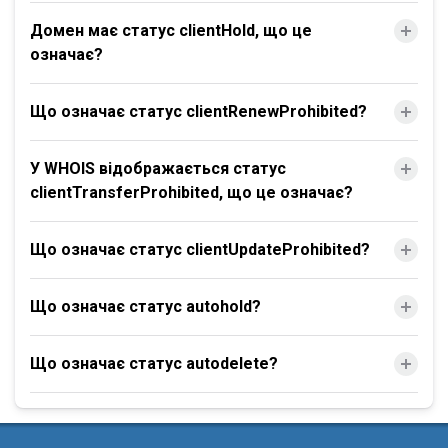
Домен має статус clientHold, що це
означає?
Що означає статус clientRenewProhibited?
У WHOIS відображається статус
clientTransferProhibited, що це означає?
Що означає статус clientUpdateProhibited?
Що означає статус autohold?
Що означає статус autodelete?