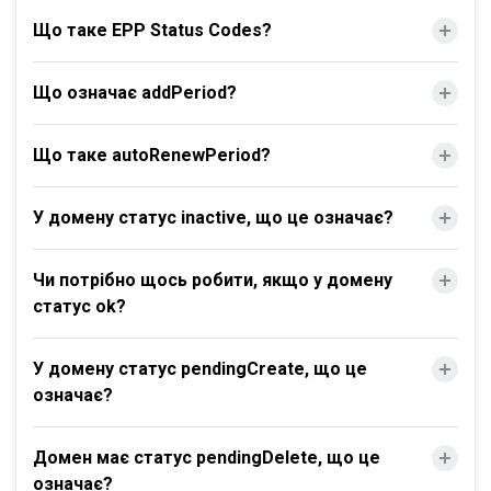
Що таке EPP Status Codes?
Що означає addPeriod?
Що таке autoRenewPeriod?
У домену статус inactive, що це означає?
Чи потрібно щось робити, якщо у домену
статус ok?
У домену статус pendingCreate, що це
означає?
Домен має статус pendingDelete, що це
означає?