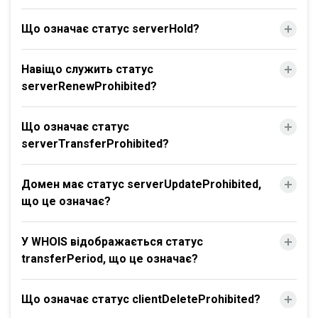
Що означає статус serverHold?
Навіщо служить статус
serverRenewProhibited?
Що означає статус
serverTransferProhibited?
Домен має статус serverUpdateProhibited,
що це означає?
У WHOIS відображається статус
transferPeriod, що це означає?
Що означає статус clientDeleteProhibited?