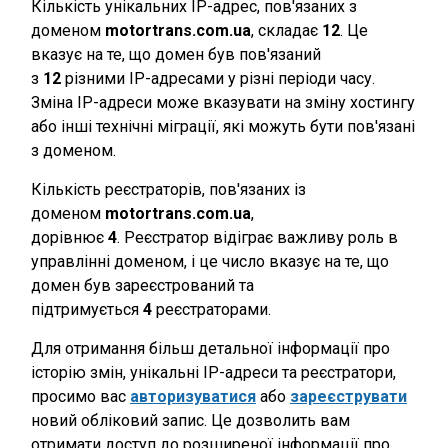
Кількість унікальних IP-адрес, пов'язаних з
доменом
motortrans.com.ua
, складає
12
. Це
вказує на те, що домен був пов'язаний
з
12
різними IP-адресами у різні періоди часу.
Зміна IP-адреси може вказувати на зміну хостингу
або інші технічні міграції, які можуть бути пов'язані
з доменом.
Кількість реєстраторів, пов'язаних із
доменом
motortrans.com.ua
,
дорівнює
4
. Реєстратор відіграє важливу роль в
управлінні доменом, і це число вказує на те, що
домен був зареєстрований та
підтримується
4
реєстраторами.
Для отримання більш детальної інформації про
історію змін, унікальні IP-адреси та реєстратори,
просимо вас
авторизуватися
або
зареєструвати
новий обліковий запис. Це дозволить вам
отримати доступ до розширеної інформації про