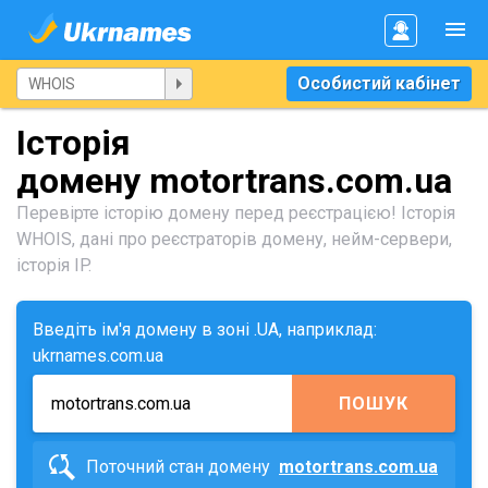
Особистий кабінет
Історія
домену motortrans.com.ua
Перевірте історію домену перед реєстрацією! Історія
WHOIS, дані про реєстраторів домену, нейм-сервери,
історія IP.
Введіть ім'я домену в зоні .UA, наприклад:
ukrnames.com.ua
ПОШУК
Поточний стан домену
motortrans.com.ua