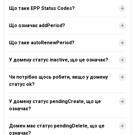
Що таке EPP Status Codes?
Що означає addPeriod?
Що таке autoRenewPeriod?
У домену статус inactive, що це означає?
Чи потрібно щось робити, якщо у домену
статус ok?
У домену статус pendingCreate, що це
означає?
Домен має статус pendingDelete, що це
означає?