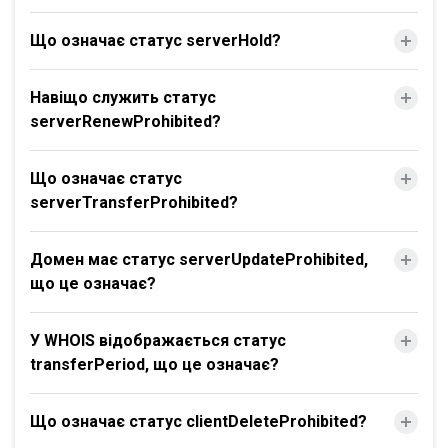
Що означає статус serverHold?
Навіщо служить статус
serverRenewProhibited?
Що означає статус
serverTransferProhibited?
Домен має статус serverUpdateProhibited,
що це означає?
У WHOIS відображається статус
transferPeriod, що це означає?
Що означає статус clientDeleteProhibited?