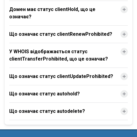
Домен має статус clientHold, що це
означає?
Що означає статус clientRenewProhibited?
У WHOIS відображається статус
clientTransferProhibited, що це означає?
Що означає статус clientUpdateProhibited?
Що означає статус autohold?
Що означає статус autodelete?