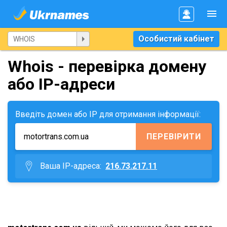
Особистий кабінет
Whois - перевірка домену
або IP-адреси
Введіть домен або IP для отримання інформації:
ПЕРЕВІРИТИ
Ваша IP-адреса:
216.73.217.11