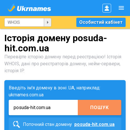
Особистий кабінет
Історія домену posuda-
hit.com.ua
Перевірте історію домену перед реєстрацією! Історія
WHOIS, дані про реєстраторів домену, нейм-сервери,
історія IP.
Введіть ім'я домену в зоні .UA, наприклад:
ukrnames.com.ua
ПОШУК
Поточний стан домену
posuda-hit.com.ua