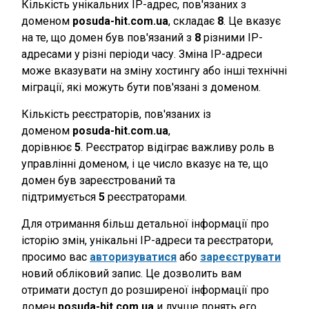
Кількість унікальних IP-адрес, пов'язаних з
доменом
posuda-hit.com.ua
, складає
8
. Це вказує
на те, що домен був пов'язаний з
8
різними IP-
адресами у різні періоди часу. Зміна IP-адреси
може вказувати на зміну хостингу або інші технічні
міграції, які можуть бути пов'язані з доменом.
Кількість реєстраторів, пов'язаних із
доменом
posuda-hit.com.ua
,
дорівнює
5
. Реєстратор відіграє важливу роль в
управлінні доменом, і це число вказує на те, що
домен був зареєстрований та
підтримується
5
реєстраторами.
Для отримання більш детальної інформації про
історію змін, унікальні IP-адреси та реєстратори,
просимо вас
авторизуватися
або
зареєструвати
новий обліковий запис. Це дозволить вам
отримати доступ до розширеної інформації про
домен
posuda-hit.com.ua
и лучше понять его