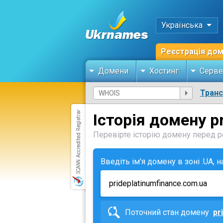
Українська
Реєстрація до
Домени
Хостинг
Серве
Тран
Історія домену p
Перевірте історію домену перед ре
Введіть ім'я домену в зоні .UA, 
Поточний стан домену
pr