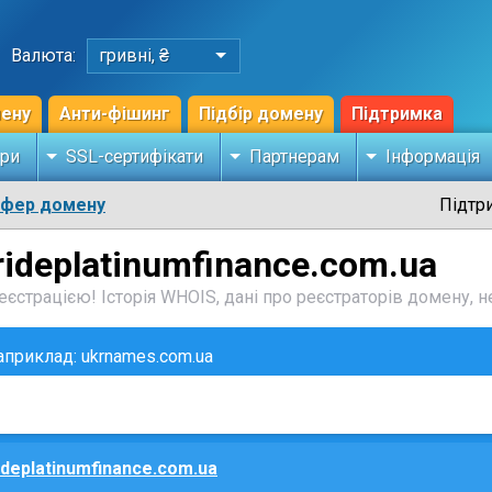
Валюта:
гривні, ₴
мену
Анти-фішинг
Підбір домену
Підтримка
ри
SSL-сертифікати
Партнерам
Інформація
сфер домену
Підтр
rideplatinumfinance.com.ua
єстрацією! Історія WHOIS, дані про реєстраторів домену, не
наприклад: ukrnames.com.ua
ideplatinumfinance.com.ua