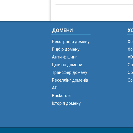
ДОМЕНИ
Х
Реєстрація домену
Хо
Підбір домену
Хо
Анти-фішинг
VD
Ціни на домени
Ор
Трансфер домену
Ор
Реселлінг доменів
Co
API
Backorder
Історія домену