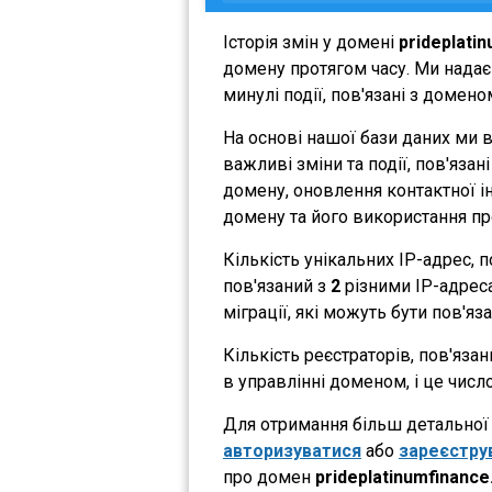
Історія змін у домені
prideplati
домену протягом часу. Ми надає
минулі події, пов'язані з домен
На основі нашої бази даних ми 
важливі зміни та події, пов'яза
домену, оновлення контактної ін
домену та його використання пр
Кількість унікальних IP-адрес,
пов'язаний з
2
різними IP-адресам
міграції, які можуть бути пов'яз
Кількість реєстраторів, пов'яза
в управлінні доменом, і це числ
Для отримання більш детальної і
авторизуватися
або
зареєстру
про домен
prideplatinumfinanc