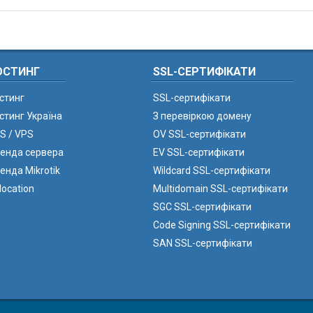
ОСТИНГ
SSL-СЕРТИФІКАТИ
стинг
SSL-сертифікати
стинг Україна
З перевіркою домену
S / VPS
OV SSL-сертифікати
енда сервера
EV SSL-сертифікати
енда Mikrotik
Wildcard SSL-сертифікати
location
Multidomain SSL-сертифікати
SGC SSL-сертифікати
Code Signing SSL-сертифікати
SAN SSL-сертифікати