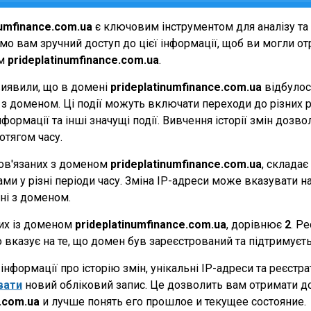
numfinance.com.ua
є ключовим інструментом для аналізу та
мо вам зручний доступ до цієї інформації, щоб ви могли о
ом
prideplatinumfinance.com.ua
.
виявили, що в домені
prideplatinumfinance.com.ua
відбуло
ні з доменом. Ці події можуть включати переходи до різних 
формації та інші значущі події. Вивчення історії змін доз
отягом часу.
 пов'язаних з доменом
prideplatinumfinance.com.ua
, складає
и у різні періоди часу. Зміна IP-адреси може вказувати на 
ані з доменом.
них із доменом
prideplatinumfinance.com.ua
, дорівнює
2
. Р
о вказує на те, що домен був зареєстрований та підтримуєт
нформації про історію змін, унікальні IP-адреси та реєстр
вати
новий обліковий запис. Це дозволить вам отримати д
e.com.ua
и лучше понять его прошлое и текущее состояние.