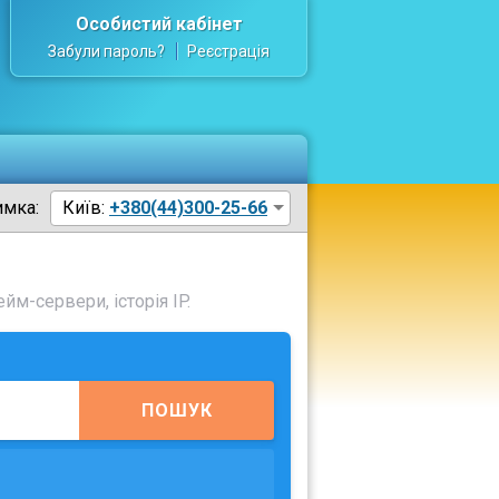
Особистий кабінет
Забули пароль?
Реєстрація
имка:
Київ:
+380(44)300-25-66
йм-сервери, історія IP.
ПОШУК