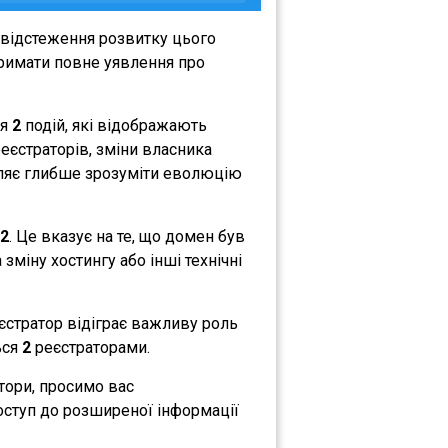
 відстеження розвитку цього
тримати повне уявлення про
ся
2
подій, які відображають
реєстраторів, зміни власника
воляє глибше зрозуміти еволюцію
2
. Це вказує на те, що домен був
зміну хостингу або інші технічні
еєстратор відіграє важливу роль
ься
2
реєстраторами.
атори, просимо вас
оступ до розширеної інформації