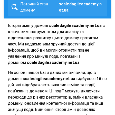
Поточний стан
scaledagileacademy.n
домену
et.ua
Історія змін у домені
scaledagileacademy.net.ua
є
ключовим інструментом для аналізу та
відстеження розвитку цього домену протягом
часу. Ми надаємо вам зручний доступ до цієї
інформації, щоб ви могли отримати повне
уявлення про минулі події, пов'язані з
доменом
scaledagileacademy.net.ua
.
На основі нашої бази даних ми виявили, що в
домені
scaledagileacademy.net.ua
відбулося
16
по
дій, які відображають важливі зміни та події,
пов'язані з доменом. Ці події можуть включати
переходи до різних реєстраторів, зміни власника
домену, оновлення контактної інформації та інші
значущі події. Вивчення історії змін дозволяє