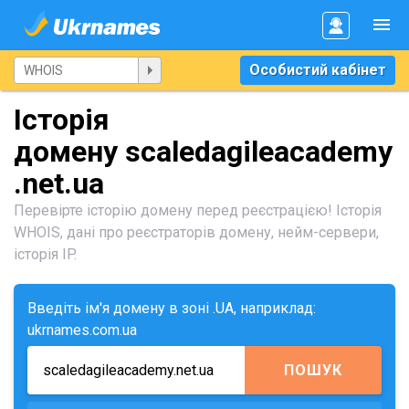
Особистий кабінет
Історія
домену scaledagileacademy
.net.ua
Перевірте історію домену перед реєстрацією! Історія
WHOIS, дані про реєстраторів домену, нейм-сервери,
історія IP.
Введіть ім'я домену в зоні .UA, наприклад:
ukrnames.com.ua
ПОШУК