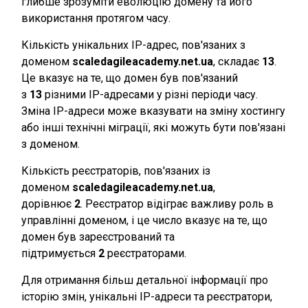
глибше зрозуміти еволюцію домену та його
використання протягом часу.
Кількість унікальних IP-адрес, пов'язаних з
доменом
scaledagileacademy.net.ua
, складає
13
.
Це вказує на те, що домен був пов'язаний
з
13
різними IP-адресами у різні періоди часу.
Зміна IP-адреси може вказувати на зміну хостингу
або інші технічні міграції, які можуть бути пов'язані
з доменом.
Кількість реєстраторів, пов'язаних із
доменом
scaledagileacademy.net.ua
,
дорівнює
2
. Реєстратор відіграє важливу роль в
управлінні доменом, і це число вказує на те, що
домен був зареєстрований та
підтримується
2
реєстраторами.
Для отримання більш детальної інформації про
історію змін, унікальні IP-адреси та реєстратори,