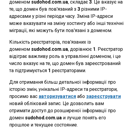
доменом
sudohod.com.ua
, складає
3
. Це вказує на
те, що домен був пов'язаний з
3
різними IP-
адресами у різні періоди часу. Зміна IP-адреси
може вказувати на зміну хостингу або інші технічні
міграції, які можуть бути пов'язані з доменом.
Кількість реєстраторів, пов'язаних із
доменом
sudohod.com.ua
, дорівнює
1
. Реєстратор
відіграє важливу роль в управлінні доменом, і це
число вказує на те, що домен був зареєстрований
та підтримується
1
реєстраторами.
Для отримання більш детальної інформації про
історію змін, унікальні IP-адреси та реєстратори,
просимо вас
авторизуватися
або
зареєструвати
новий обліковий запис. Це дозволить вам
отримати доступ до розширеної інформації про
домен
sudohod.com.ua
и лучше понять его
прошлое и текущее состояние.