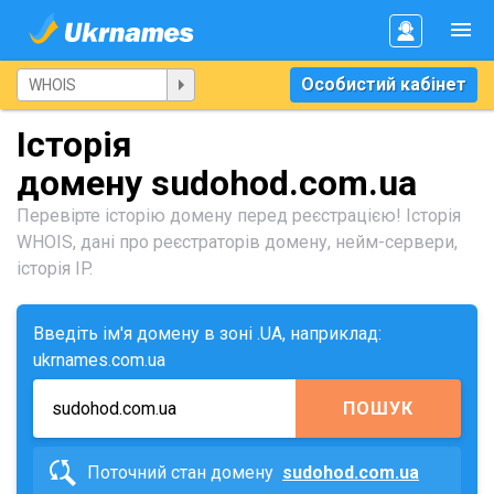
Особистий кабінет
Історія
домену sudohod.com.ua
Перевірте історію домену перед реєстрацією! Історія
WHOIS, дані про реєстраторів домену, нейм-сервери,
історія IP.
Введіть ім'я домену в зоні .UA, наприклад:
ukrnames.com.ua
ПОШУК
Поточний стан домену
sudohod.com.ua