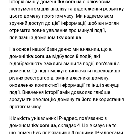
Історія змін у домені
tkv.com.ua
є ключовим
інструментом для аналізу та відстеження розвитку
цього домену протягом часу. Ми надаємо вам
зручний доступ до цієї інформації, щоб ви могли
отримати повне уявлення про минулі події,
пов'язані з доменом
tkv.com.ua
.
На основі нашої бази даних ми виявили, що в
домені
tkv.com.ua
відбулося
8
подій, які
відображають важливі зміни та події, пов'язані з
доменом. Ці події можуть включати переходи до
різних реєстраторів, зміни власника домену,
оновлення контактної інформації та інші значущі
події. Вивчення історії змін дозволяє глибше
зрозуміти еволюцію домену та його використання
протягом часу.
Кількість унікальних IP-адрес, пов'язаних з
доменом
tkv.com.ua
, складає
4
. Це вказує на те,
що домен був пов'язаний з
4
різними IP-адресами