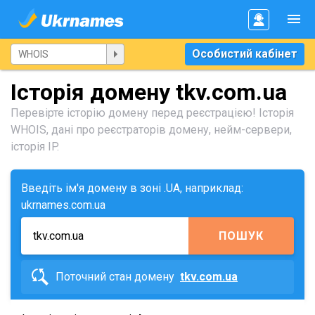
Особистий кабінет
Історія домену tkv.com.ua
Перевірте історію домену перед реєстрацією! Історія
WHOIS, дані про реєстраторів домену, нейм-сервери,
історія IP.
Введіть ім'я домену в зоні .UA, наприклад:
ukrnames.com.ua
ПОШУК
Поточний стан домену
tkv.com.ua