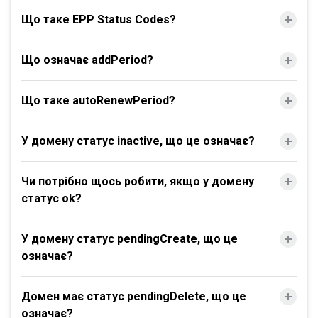
Що таке EPP Status Codes?
Що означає addPeriod?
Що таке autoRenewPeriod?
У домену статус inactive, що це означає?
Чи потрібно щось робити, якщо у домену
статус ok?
У домену статус pendingCreate, що це
означає?
Домен має статус pendingDelete, що це
означає?