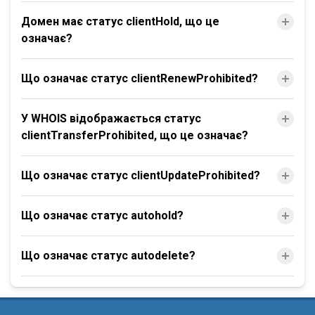
Домен має статус clientHold, що це
означає?
Що означає статус clientRenewProhibited?
У WHOIS відображається статус
clientTransferProhibited, що це означає?
Що означає статус clientUpdateProhibited?
Що означає статус autohold?
Що означає статус autodelete?