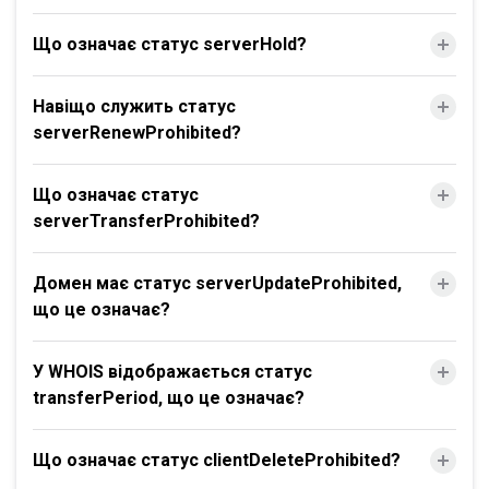
Що означає статус serverHold?
Навіщо служить статус
serverRenewProhibited?
Що означає статус
serverTransferProhibited?
Домен має статус serverUpdateProhibited,
що це означає?
У WHOIS відображається статус
transferPeriod, що це означає?
Що означає статус clientDeleteProhibited?