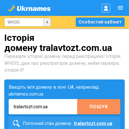
Особистий кабінет
Історія
домену tralavtozt.com.ua
Перевірте історію домену перед реєстрацією! Історія
WHOIS, дані про реєстраторів домену, нейм-сервери,
історія IP.
Введіть ім'я домену в зоні .UA, наприклад:
ukrnames.com.ua
ПОШУК
Поточний стан домену
tralavtozt.com.ua