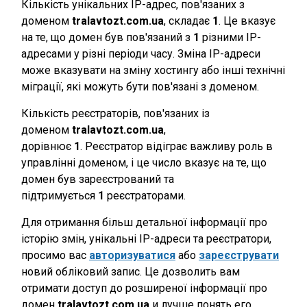
Кількість унікальних IP-адрес, пов'язаних з
доменом
tralavtozt.com.ua
, складає
1
. Це вказує
на те, що домен був пов'язаний з
1
різними IP-
адресами у різні періоди часу. Зміна IP-адреси
може вказувати на зміну хостингу або інші технічні
міграції, які можуть бути пов'язані з доменом.
Кількість реєстраторів, пов'язаних із
доменом
tralavtozt.com.ua
,
дорівнює
1
. Реєстратор відіграє важливу роль в
управлінні доменом, і це число вказує на те, що
домен був зареєстрований та
підтримується
1
реєстраторами.
Для отримання більш детальної інформації про
історію змін, унікальні IP-адреси та реєстратори,
просимо вас
авторизуватися
або
зареєструвати
новий обліковий запис. Це дозволить вам
отримати доступ до розширеної інформації про
домен
tralavtozt.com.ua
и лучше понять его