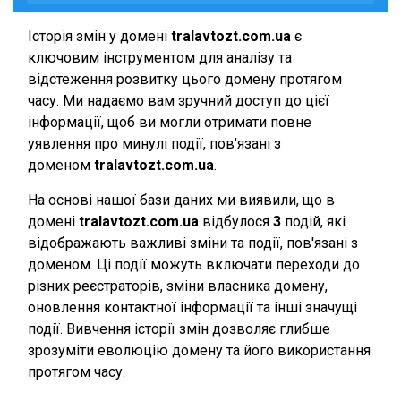
Історія змін у домені
tralavtozt.com.ua
є
ключовим інструментом для аналізу та
відстеження розвитку цього домену протягом
часу. Ми надаємо вам зручний доступ до цієї
інформації, щоб ви могли отримати повне
уявлення про минулі події, пов'язані з
доменом
tralavtozt.com.ua
.
На основі нашої бази даних ми виявили, що в
домені
tralavtozt.com.ua
відбулося
3
подій, які
відображають важливі зміни та події, пов'язані з
доменом. Ці події можуть включати переходи до
різних реєстраторів, зміни власника домену,
оновлення контактної інформації та інші значущі
події. Вивчення історії змін дозволяє глибше
зрозуміти еволюцію домену та його використання
протягом часу.