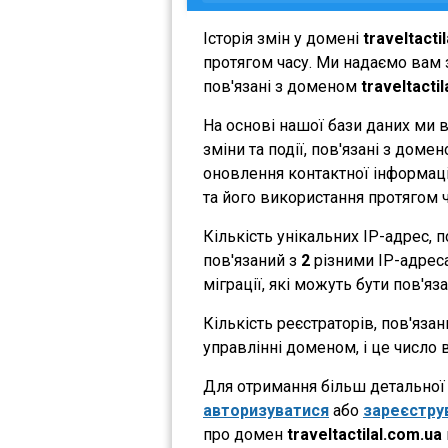
Історія змін у домені
traveltacti
протягом часу. Ми надаємо вам з
пов'язані з доменом
traveltacti
На основі нашої бази даних ми 
зміни та події, пов'язані з дом
оновлення контактної інформації
та його використання протягом ч
Кількість унікальних IP-адрес,
пов'язаний з
2
різними IP-адресам
міграції, які можуть бути пов'яз
Кількість реєстраторів, пов'яза
управлінні доменом, і це число 
Для отримання більш детальної і
авторизуватися
або
зареєстру
про домен
traveltactilal.com.ua