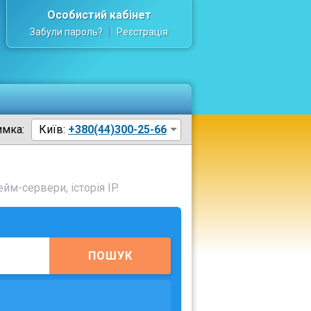
Особистий кабінет
Забули пароль?
Реєстрація
имка:
Київ:
+380(44)300-25-66
йм-сервери, історія IP.
ПОШУК