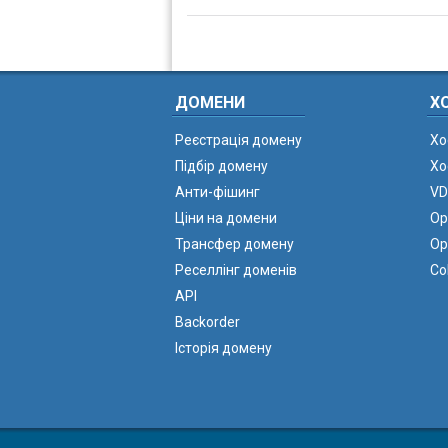
ДОМЕНИ
Х
Реєстрація домену
Хо
Підбір домену
Хо
Анти-фішинг
VD
Ціни на домени
Ор
Трансфер домену
Ор
Реселлінг доменів
Co
API
Backorder
Історія домену