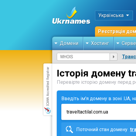
Українська
Реєстрація до
Домени
Хостинг
Серве
Тран
Історія домену tr
Перевірте історію домену перед ре
Введіть ім'я домену в зоні .UA, 
Поточний стан домену
tr