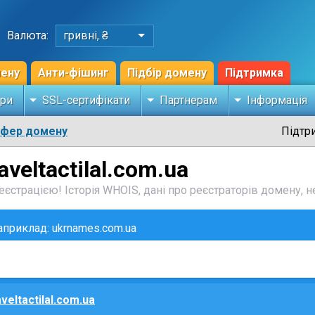
Валюта:
гривні, ₴
мену
Анти-фішинг
Підбір домену
Підтримка
ри
SSL-сертифікати
Партнерам
Інформація
сфер домену
Підтр
aveltactilal.com.ua
єстрацією! Історія WHOIS, дані про реєстраторів домену, не
наприклад: ukrnames.com.ua
aveltactilal.com.ua