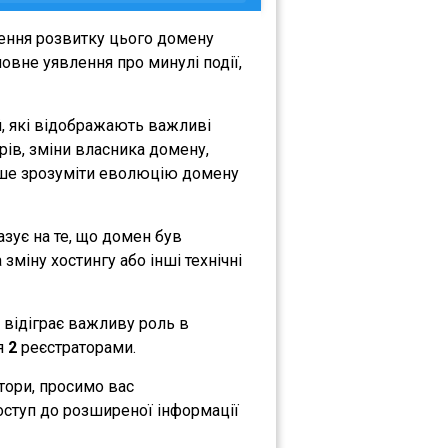
ження розвитку цього домену
овне уявлення про минулі події,
, які відображають важливі
орів, зміни власника домену,
либше зрозуміти еволюцію домену
азує на те, що домен був
зміну хостингу або інші технічні
р відіграє важливу роль в
ся
2
реєстраторами.
атори, просимо вас
оступ до розширеної інформації