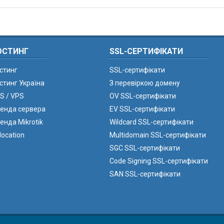
ОСТИНГ
SSL-СЕРТИФІКАТИ
стинг
SSL-сертифікати
стинг Україна
З перевіркою домену
S / VPS
OV SSL-сертифікати
енда сервера
EV SSL-сертифікати
енда Mikrotik
Wildcard SSL-сертифікати
location
Multidomain SSL-сертифікати
SGC SSL-сертифікати
Code Signing SSL-сертифікати
SAN SSL-сертифікати