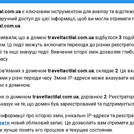
lal.com.ua
є ключовим інструментом для аналізу та відсте
ручний доступ до цієї інформації, щоб ви могли отримати п
lal.com.ua
.
виявили, що в домені
traveltactilal.com.ua
відбулося
3
подій
еном. Ці події можуть включати переходи до різних реєстрат
 та інші значущі події. Вивчення історії змін дозволяє г
асу.
 пов'язаних з доменом
traveltactilal.com.ua
, складає
2
. Це вк
и у різні періоди часу. Зміна IP-адреси може вказувати на 
ані з доменом.
них із доменом
traveltactilal.com.ua
, дорівнює
2
. Реєстрато
вказує на те, що домен був зареєстрований та підтримуєть
нформації про історію змін, унікальні IP-адреси та реєстр
вати
новий обліковий запис. Це дозволить вам отримати д
и лучше понять его прошлое и текущее состояние.