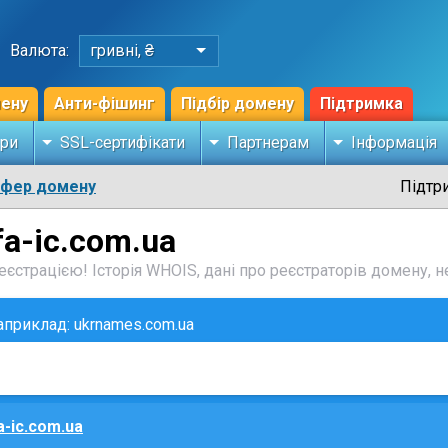
Валюта:
гривні, ₴
мену
Анти-фішинг
Підбір домену
Підтримка
ри
SSL-сертифікати
Партнерам
Інформація
сфер домену
Підтр
fa-ic.com.ua
єстрацією! Історія WHOIS, дані про реєстраторів домену, не
наприклад: ukrnames.com.ua
a-ic.com.ua