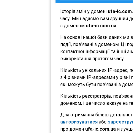
Історія змін у домені
ufa-ic.com
часу. Ми надаємо вам зручний до
з доменом
ufa-ic.com.ua
.
На основі нашої бази даних ми 
події, пов'язані з доменом. Ці 
контактної інформації та інші з
використання протягом часу.
Кількість унікальних IP-адрес,
з
4
різними IP-адресами у різні п
які можуть бути пов'язані з дом
Кількість реєстраторів, пов'яза
доменом, і це число вказує на 
Для отримання більш детальної і
авторизуватися
або
зареєстру
про домен
ufa-ic.com.ua
и лучше