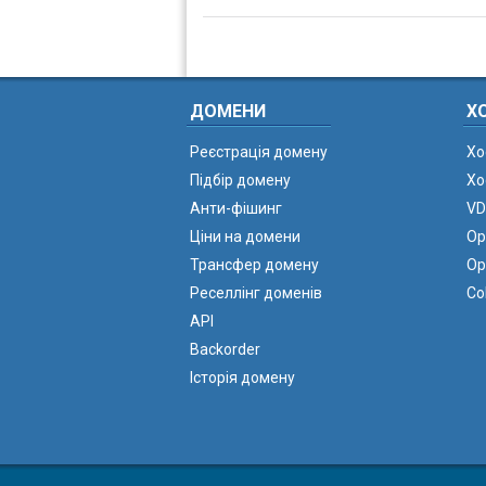
ДОМЕНИ
Х
Реєстрація домену
Хо
Підбір домену
Хо
Анти-фішинг
VD
Ціни на домени
Ор
Трансфер домену
Ор
Реселлінг доменів
Co
API
Backorder
Історія домену