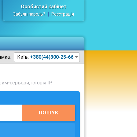
Особистий кабінет
Забули пароль?
Реєстрація
имка:
Київ:
+380(44)300-25-66
йм-сервери, історія IP.
ПОШУК