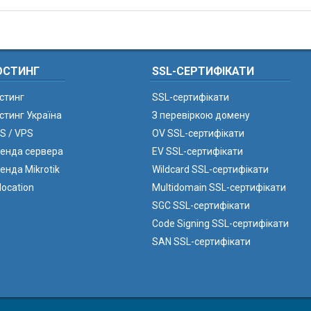
ОСТИНГ
SSL-СЕРТИФІКАТИ
стинг
SSL-сертифікати
стинг Україна
З перевіркою домену
S / VPS
OV SSL-сертифікати
енда сервера
EV SSL-сертифікати
енда Mikrotik
Wildcard SSL-сертифікати
location
Multidomain SSL-сертифікати
SGC SSL-сертифікати
Code Signing SSL-сертифікати
SAN SSL-сертифікати