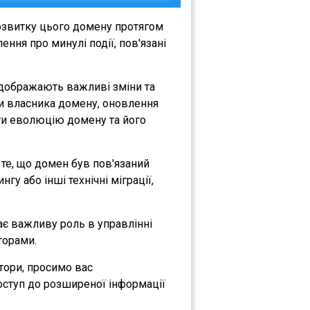
озвитку цього домену протягом
ння про минулі події, пов'язані
відображають важливі зміни та
іни власника домену, оновлення
міти еволюцію домену та його
а те, що домен був пов'язаний
гу або інші технічні міграції,
рає важливу роль в управлінні
торами.
атори, просимо вас
оступ до розширеної інформації