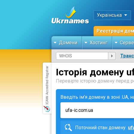
Українська
Реєстрація до
Домени
Хостинг
Серве
Тран
Історія домену u
Перевірте історію домену перед ре
Введіть ім'я домену в зоні .UA, 
Поточний стан домену
uf