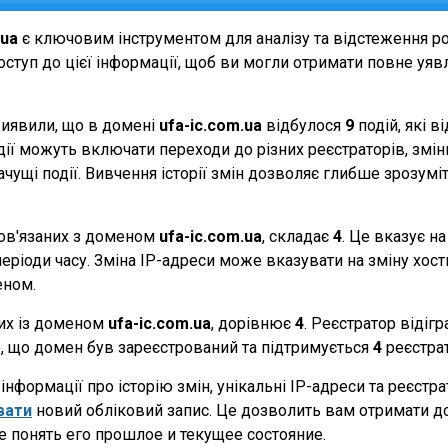
.ua
є ключовим інструментом для аналізу та відстеження р
ступ до цієї інформації, щоб ви могли отримати повне уявле
виявили, що в домені
ufa-ic.com.ua
відбулося
9
подій, які 
події можуть включати переходи до різних реєстраторів, зм
начущі події. Вивчення історії змін дозволяє глибше зрозу
 пов'язаних з доменом
ufa-ic.com.ua
, складає
4
. Це вказує н
еріоди часу. Зміна IP-адреси може вказувати на зміну хостин
еном.
них із доменом
ufa-ic.com.ua
, дорівнює
4
. Реєстратор відіг
те, що домен був зареєстрований та підтримується
4
реєстра
нформації про історію змін, унікальні IP-адреси та реєстр
вати
новий обліковий запис. Це дозволить вам отримати д
 понять его прошлое и текущее состояние.