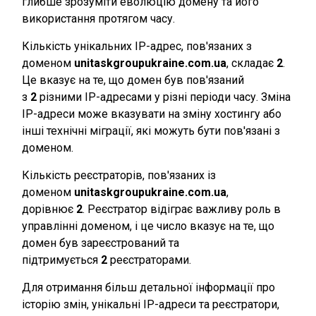
глибше зрозуміти еволюцію домену та його
використання протягом часу.
Кількість унікальних IP-адрес, пов'язаних з
доменом
unitaskgroupukraine.com.ua
, складає
2
.
Це вказує на те, що домен був пов'язаний
з
2
різними IP-адресами у різні періоди часу. Зміна
IP-адреси може вказувати на зміну хостингу або
інші технічні міграції, які можуть бути пов'язані з
доменом.
Кількість реєстраторів, пов'язаних із
доменом
unitaskgroupukraine.com.ua
,
дорівнює
2
. Реєстратор відіграє важливу роль в
управлінні доменом, і це число вказує на те, що
домен був зареєстрований та
підтримується
2
реєстраторами.
Для отримання більш детальної інформації про
історію змін, унікальні IP-адреси та реєстратори,