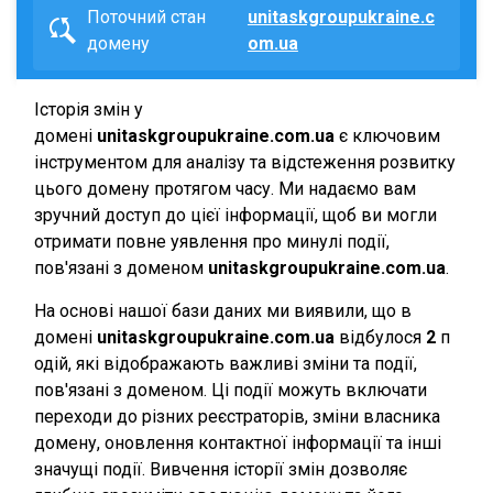
Поточний стан
unitaskgroupukraine.c
домену
om.ua
Історія змін у
домені
unitaskgroupukraine.com.ua
є ключовим
інструментом для аналізу та відстеження розвитку
цього домену протягом часу. Ми надаємо вам
зручний доступ до цієї інформації, щоб ви могли
отримати повне уявлення про минулі події,
пов'язані з доменом
unitaskgroupukraine.com.ua
.
На основі нашої бази даних ми виявили, що в
домені
unitaskgroupukraine.com.ua
відбулося
2
п
одій, які відображають важливі зміни та події,
пов'язані з доменом. Ці події можуть включати
переходи до різних реєстраторів, зміни власника
домену, оновлення контактної інформації та інші
значущі події. Вивчення історії змін дозволяє