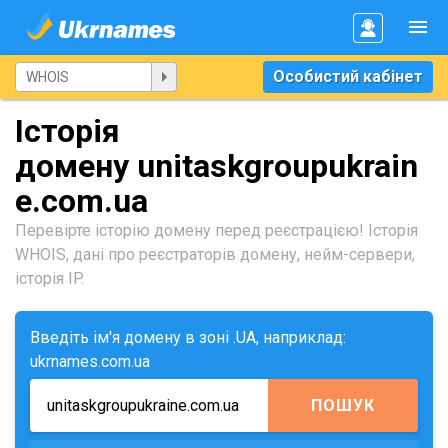
Особистий кабінет
Історія
домену unitaskgroupukrain
e.com.ua
Перевірте історію домену перед реєстрацією! Історія
WHOIS, дані про реєстраторів домену, нейм-сервери,
історія IP.
Введіть ім'я домену в зоні .UA, наприклад:
ukrnames.com.ua
ПОШУК