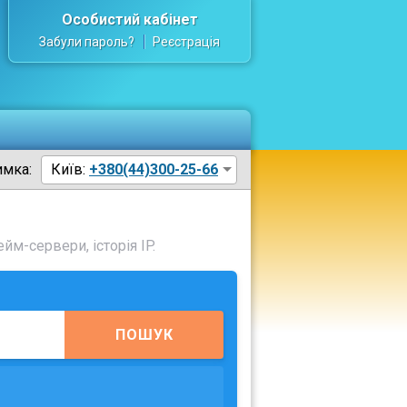
Особистий кабінет
Забули пароль?
Реєстрація
имка:
Київ:
+380(44)300-25-66
йм-сервери, історія IP.
ПОШУК