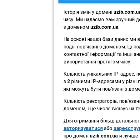
Історія змін у домені
uzib.com.u
часу. Ми надаємо вам зручний до
з доменом
uzib.com.ua
.
На основі нашої бази даних ми 
події, пов'язані з доменом. Ці 
контактної інформації та інші з
використання протягом часу.
Кількість унікальних IP-адрес,
з
2
різними IP-адресами у різні п
які можуть бути пов'язані з дом
Кількість реєстраторів, пов'яза
доменом, і це число вказує на 
Для отримання більш детальної і
авторизуватися
або
зареєстру
про домен
uzib.com.ua
и лучше 