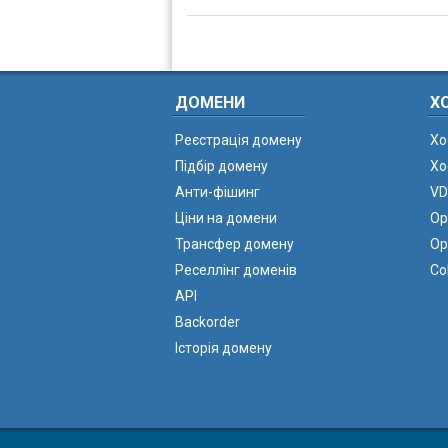
ДОМЕНИ
Х
Реєстрація домену
Хо
Підбір домену
Хо
Анти-фішинг
VD
Ціни на домени
Ор
Трансфер домену
Ор
Реселлінг доменів
Co
API
Backorder
Історія домену