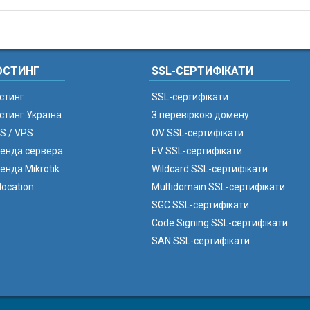
ОСТИНГ
SSL-СЕРТИФІКАТИ
стинг
SSL-сертифікати
стинг Україна
З перевіркою домену
S / VPS
OV SSL-сертифікати
енда сервера
EV SSL-сертифікати
енда Mikrotik
Wildcard SSL-сертифікати
location
Multidomain SSL-сертифікати
SGC SSL-сертифікати
Code Signing SSL-сертифікати
SAN SSL-сертифікати