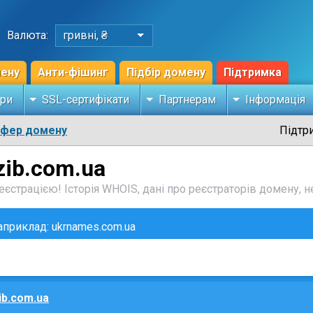
Валюта:
гривні, ₴
мену
Анти-фішинг
Підбір домену
Підтримка
ри
SSL-сертифікати
Партнерам
Інформація
сфер домену
Підтр
zib.com.ua
єстрацією! Історія WHOIS, дані про реєстраторів домену, не
наприклад: ukrnames.com.ua
ib.com.ua