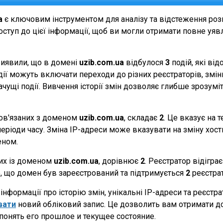
a
є ключовим інструментом для аналізу та відстеження ро
ступ до цієї інформації, щоб ви могли отримати повне уявле
виявили, що в домені
uzib.com.ua
відбулося
3
подій, які ві
події можуть включати переходи до різних реєстраторів, зм
начущі події. Вивчення історії змін дозволяє глибше зрозу
 пов'язаних з доменом
uzib.com.ua
, складає
2
. Це вказує на 
еріоди часу. Зміна IP-адреси може вказувати на зміну хостин
еном.
них із доменом
uzib.com.ua
, дорівнює
2
. Реєстратор відігра
те, що домен був зареєстрований та підтримується
2
реєстра
нформації про історію змін, унікальні IP-адреси та реєстр
вати
новий обліковий запис. Це дозволить вам отримати д
понять его прошлое и текущее состояние.