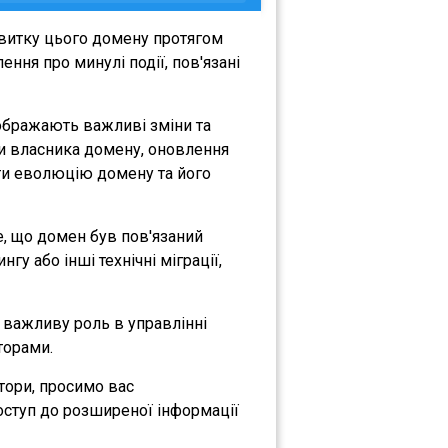
звитку цього домену протягом
ння про минулі події, пов'язані
дображають важливі зміни та
іни власника домену, оновлення
міти еволюцію домену та його
те, що домен був пов'язаний
гу або інші технічні міграції,
є важливу роль в управлінні
торами.
атори, просимо вас
оступ до розширеної інформації