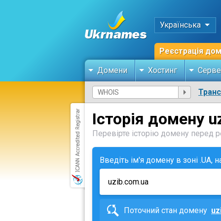
Українська
Реєстрація до
Домени
Хостинг
Серве
Тран
Історія домену u
Перевірте історію домену перед ре
Введіть ім'я домену в зоні .UA, 
Поточний стан домену
uz