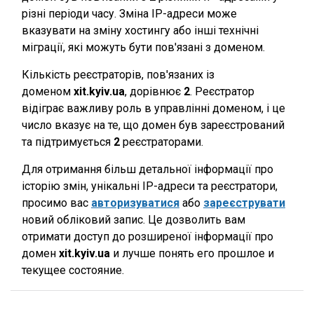
різні періоди часу. Зміна IP-адреси може
вказувати на зміну хостингу або інші технічні
міграції, які можуть бути пов'язані з доменом.
Кількість реєстраторів, пов'язаних із
доменом
xit.kyiv.ua
, дорівнює
2
. Реєстратор
відіграє важливу роль в управлінні доменом, і це
число вказує на те, що домен був зареєстрований
та підтримується
2
реєстраторами.
Для отримання більш детальної інформації про
історію змін, унікальні IP-адреси та реєстратори,
просимо вас
авторизуватися
або
зареєструвати
новий обліковий запис. Це дозволить вам
отримати доступ до розширеної інформації про
домен
xit.kyiv.ua
и лучше понять его прошлое и
текущее состояние.