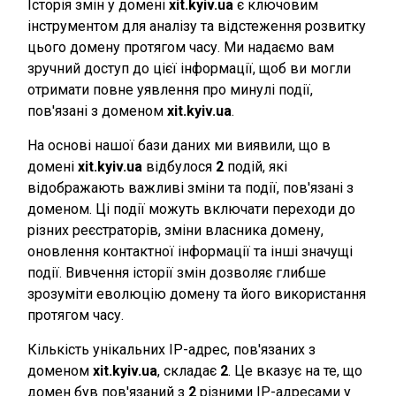
Історія змін у домені
xit.kyiv.ua
є ключовим
інструментом для аналізу та відстеження розвитку
цього домену протягом часу. Ми надаємо вам
зручний доступ до цієї інформації, щоб ви могли
отримати повне уявлення про минулі події,
пов'язані з доменом
xit.kyiv.ua
.
На основі нашої бази даних ми виявили, що в
домені
xit.kyiv.ua
відбулося
2
подій, які
відображають важливі зміни та події, пов'язані з
доменом. Ці події можуть включати переходи до
різних реєстраторів, зміни власника домену,
оновлення контактної інформації та інші значущі
події. Вивчення історії змін дозволяє глибше
зрозуміти еволюцію домену та його використання
протягом часу.
Кількість унікальних IP-адрес, пов'язаних з
доменом
xit.kyiv.ua
, складає
2
. Це вказує на те, що
домен був пов'язаний з
2
різними IP-адресами у