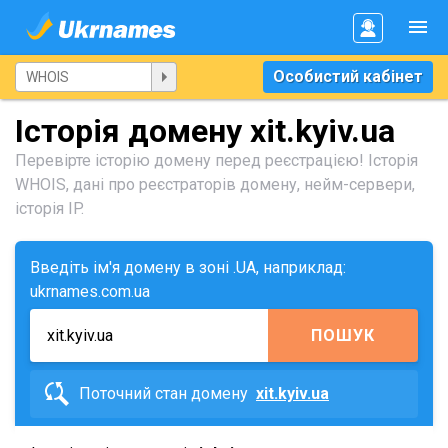
Особистий кабінет
Історія домену xit.kyiv.ua
Перевірте історію домену перед реєстрацією! Історія
WHOIS, дані про реєстраторів домену, нейм-сервери,
історія IP.
Введіть ім'я домену в зоні .UA, наприклад:
ukrnames.com.ua
ПОШУК
Поточний стан домену
xit.kyiv.ua