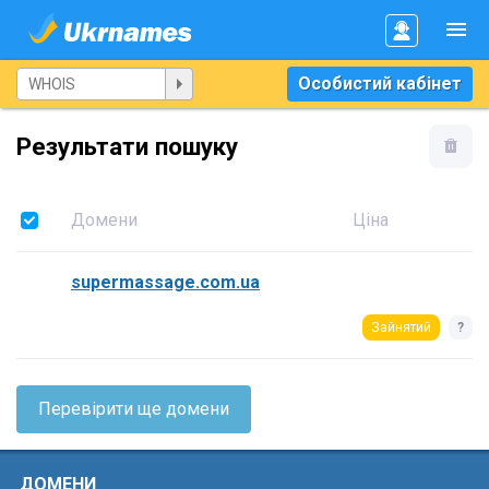
Особистий кабінет
Результати пошуку
Домени
Ціна
supermassage.com.ua
Зайнятий
?
Перевірити ще домени
ДОМЕНИ