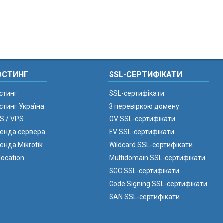
ОСТИНГ
SSL-СЕРТИФІКАТИ
стинг
SSL-сертифікати
стинг Україна
З перевіркою домену
S / VPS
OV SSL-сертифікати
енда сервера
EV SSL-сертифікати
енда Mikrotik
Wildcard SSL-сертифікати
location
Multidomain SSL-сертифікати
SGC SSL-сертифікати
Code Signing SSL-сертифікати
SAN SSL-сертифікати