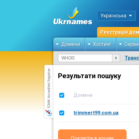
Українська
Реєстрація до
Домени
Хостинг
Серве
Тран
Результати пошуку
Домени
trimmert99.com.ua
Покласти в кошик