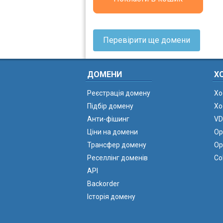
Перевірити ще домени
ДОМЕНИ
Х
Реєстрація домену
Хо
Підбір домену
Хо
Анти-фішинг
VD
Ціни на домени
Ор
Трансфер домену
Ор
Реселлінг доменів
Co
API
Backorder
Історія домену