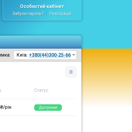
Особистий кабінет
Забули пароль?
Реєстрація
имка:
Київ:
+380(44)300-25-66
а
Статус
 ₴/рік
Доступний