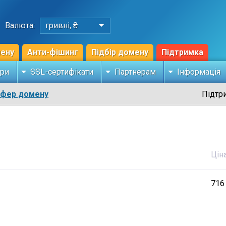
Валюта:
гривні, ₴
мену
Анти-фішинг
Підбір домену
Підтримка
ри
SSL-сертифікати
Партнерам
Інформація
сфер домену
Підтр
Цін
716