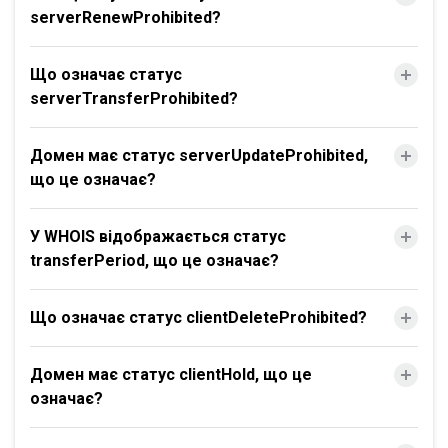
serverRenewProhibited?
Що означає статус
serverTransferProhibited?
Домен має статус serverUpdateProhibited,
що це означає?
У WHOIS відображається статус
transferPeriod, що це означає?
Що означає статус clientDeleteProhibited?
Домен має статус clientHold, що це
означає?