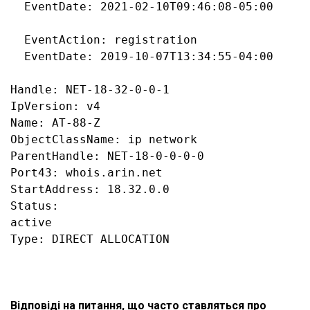
  EventDate: 2021-02-10T09:46:08-05:00

  EventAction: registration

  EventDate: 2019-10-07T13:34:55-04:00

Handle: NET-18-32-0-0-1

IpVersion: v4

Name: AT-88-Z

ObjectClassName: ip network

ParentHandle: NET-18-0-0-0-0

Port43: whois.arin.net

StartAddress: 18.32.0.0

Status:

active

Відповіді на питання, що часто ставляться про