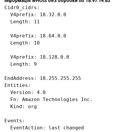
Інформація WHOIS без обробки по 18.97.14.83
Cidr0_cidrs:

  V4prefix: 18.32.0.0

  Length: 11

  V4prefix: 18.64.0.0

  Length: 10

  V4prefix: 18.128.0.0

  Length: 9

EndAddress: 18.255.255.255

Entities:

  Version: 4.0

  Fn: Amazon Technologies Inc.

  Kind: org

Events:

  EventAction: last changed
