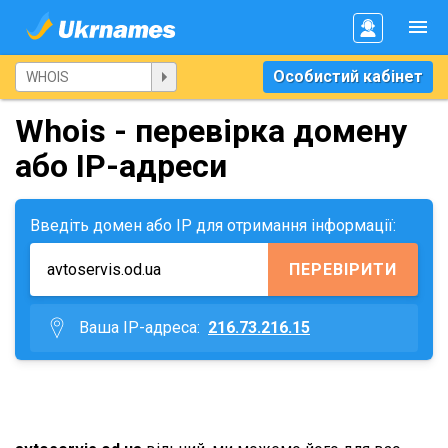
Особистий кабінет
Whois - перевірка домену
або IP-адреси
Введіть домен або IP для отримання інформації:
ПЕРЕВІРИТИ
Ваша IP-адреса:
216.73.216.15