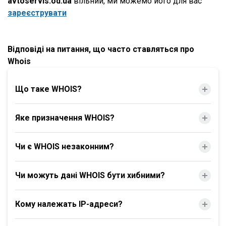
avtoservis.od.ua
вільний, ми можемо його для вас
зареєструвати
Відповіді на питання, що часто ставляться про
Whois
Що таке WHOIS?
Яке призначення WHOIS?
Чи є WHOIS незаконним?
Чи можуть дані WHOIS бути хибними?
Кому належать IP-адреси?