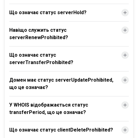
Що означає статус serverHold?
Навіщо служить статус
serverRenewProhibited?
Що означає статус
serverTransferProhibited?
Домен має статус serverUpdateProhibited,
що це означає?
У WHOIS відображається статус
transferPeriod, що це означає?
Що означає статус clientDeleteProhibited?