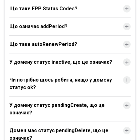
Що таке EPP Status Codes?
Що означає addPeriod?
Що таке autoRenewPeriod?
У домену статус inactive, що це означає?
Чи потрібно щось робити, якщо у домену
статус ok?
У домену статус pendingCreate, що це
означає?
Домен має статус pendingDelete, що це
означає?