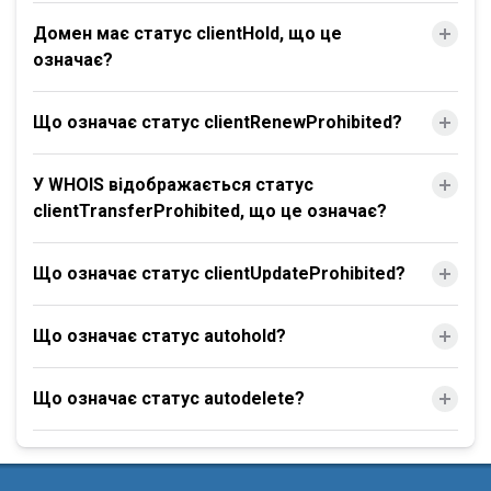
Домен має статус clientHold, що це
означає?
Що означає статус clientRenewProhibited?
У WHOIS відображається статус
clientTransferProhibited, що це означає?
Що означає статус clientUpdateProhibited?
Що означає статус autohold?
Що означає статус autodelete?