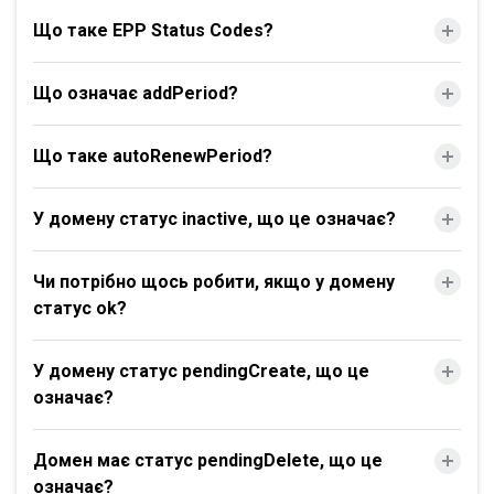
Що таке EPP Status Codes?
Що означає addPeriod?
Що таке autoRenewPeriod?
У домену статус inactive, що це означає?
Чи потрібно щось робити, якщо у домену
статус ok?
У домену статус pendingCreate, що це
означає?
Домен має статус pendingDelete, що це
означає?