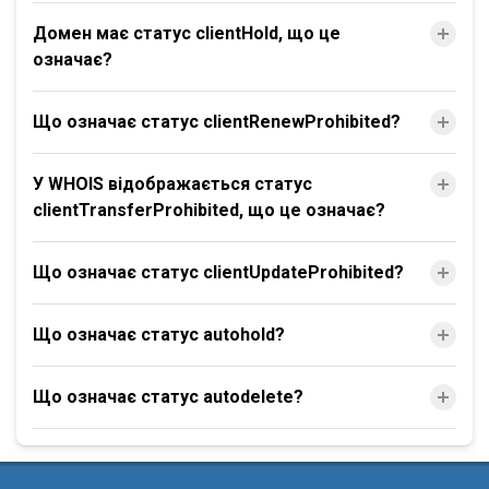
Домен має статус clientHold, що це
означає?
Що означає статус clientRenewProhibited?
У WHOIS відображається статус
clientTransferProhibited, що це означає?
Що означає статус clientUpdateProhibited?
Що означає статус autohold?
Що означає статус autodelete?