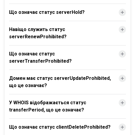
Що означає статус serverHold?
Навіщо служить статус
serverRenewProhibited?
Що означає статус
serverTransferProhibited?
Домен має статус serverUpdateProhibited,
що це означає?
У WHOIS відображається статус
transferPeriod, що це означає?
Що означає статус clientDeleteProhibited?