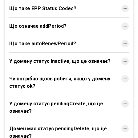
Що таке EPP Status Codes?
Що означає addPeriod?
Що таке autoRenewPeriod?
У домену статус inactive, що це означає?
Чи потрібно щось робити, якщо у домену
статус ok?
У домену статус pendingCreate, що це
означає?
Домен має статус pendingDelete, що це
означає?