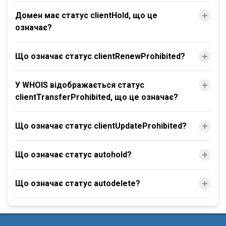
Домен має статус clientHold, що це
означає?
Що означає статус clientRenewProhibited?
У WHOIS відображається статус
clientTransferProhibited, що це означає?
Що означає статус clientUpdateProhibited?
Що означає статус autohold?
Що означає статус autodelete?