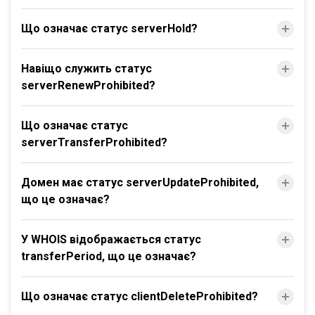
Що означає статус serverHold?
Навіщо служить статус
serverRenewProhibited?
Що означає статус
serverTransferProhibited?
Домен має статус serverUpdateProhibited,
що це означає?
У WHOIS відображається статус
transferPeriod, що це означає?
Що означає статус clientDeleteProhibited?