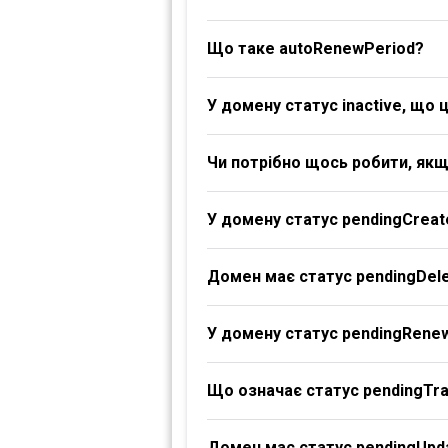
Що таке autoRenewPeriod?
У домену статус inactive, що 
Чи потрібно щось робити, якщ
У домену статус pendingCreat
Домен має статус pendingDele
У домену статус pendingRene
Що означає статус pendingTr
Домен має статус pendingUpd