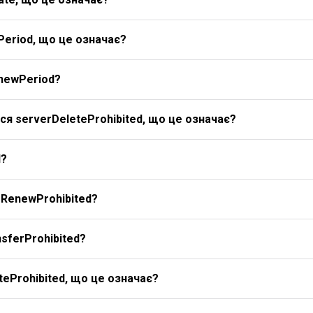
Period, що це означає?
newPeriod?
я serverDeleteProhibited, що це означає?
d?
rRenewProhibited?
sferProhibited?
eProhibited, що це означає?