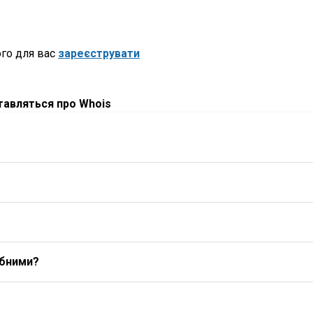
го для вас
зареєструвати
ставляться про Whois
ибними?