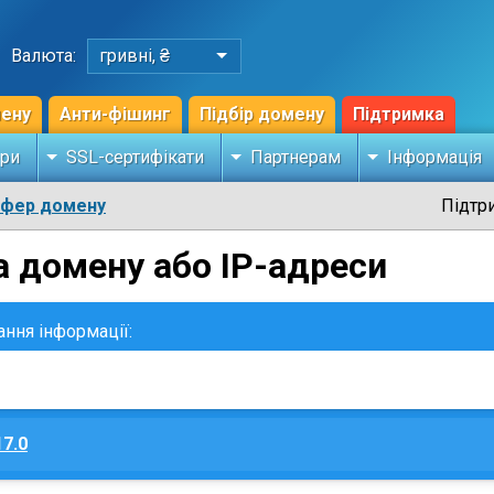
Валюта:
гривні, ₴
мену
Анти-фішинг
Підбір домену
Підтримка
ри
SSL-сертифікати
Партнерам
Інформація
сфер домену
Підтр
а домену або IP-адреси
ання інформації:
17.0