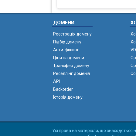
ДОМЕНИ
Х
Реєстрація домену
Хо
Підбір домену
Хо
Анти-фішинг
VD
Ціни на домени
Ор
Трансфер домену
Ор
Реселлінг доменів
Co
API
Backorder
Історія домену
Усі права на матеріали, що знаходяться н