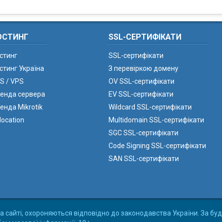
ОСТИНГ
SSL-СЕРТИФІКАТИ
стинг
SSL-сертифікати
стинг Україна
З перевіркою домену
S / VPS
OV SSL-сертифікати
енда сервера
EV SSL-сертифікати
енда Mikrotik
Wildcard SSL-сертифікати
location
Multidomain SSL-сертифікати
SGC SSL-сертифікати
Code Signing SSL-сертифікати
SAN SSL-сертифікати
а сайті, охороняються відповідно до законодавства України. За буд