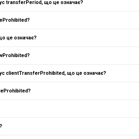
с transferPeriod, що це означає?
eProhibited?
 що це означає?
wProhibited?
с clientTransferProhibited, що це означає?
eProhibited?
?