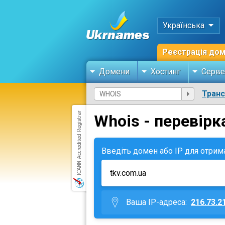
Українська
Реєстрація до
Домени
Хостинг
Серве
Тран
Whois - перевірк
Введіть домен або IP для отрим
Ваша IP-адреса:
216.73.2