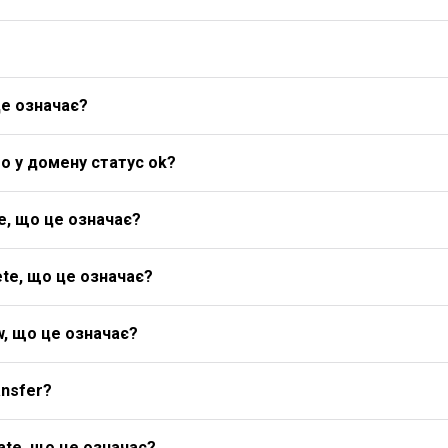
це означає?
о у домену статус ok?
e, що це означає?
te, що це означає?
w, що це означає?
ansfer?
ate, що це означає?