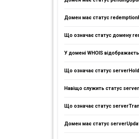
Домен має статус redemption
Що означає статус домену re
У домені WHOIS відображаєтьс
Що означає статус serverHol
Навіщо служить статус serve
Що означає статус serverTran
Домен має статус serverUpdat