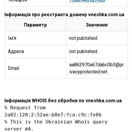
Інформація про реєстранта домену vneshka.com.ua
Параметр
Значення
Ім'я
not published
Адреса
not published
aa862970a67dabc0b3@pr
Email
ivacyprotected.net
Інформація WHOIS без обробки по vneshka.com.ua
% Request from 
2a02:128:2:52ae:b8e7:fca:c9c:fe8b

% This is the Ukrainian Whois query 
server #A.
