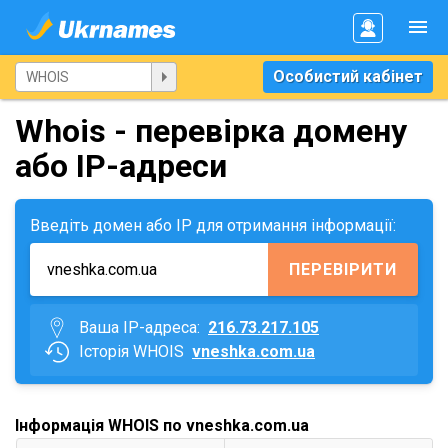
Особистий кабінет
Whois - перевірка домену
або IP-адреси
Введіть домен або IP для отримання інформації:
ПЕРЕВІРИТИ
Ваша IP-адреса:
216.73.217.105
Історія WHOIS
vneshka.com.ua
Інформація WHOIS по vneshka.com.ua