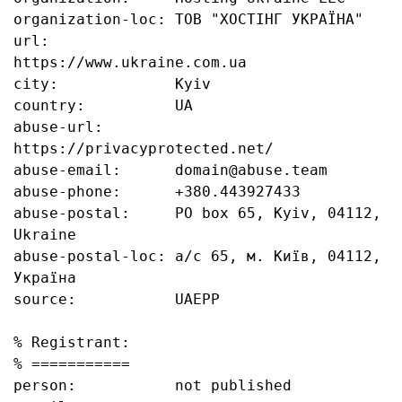
organization-loc: ТОВ "ХОСТІНГ УКРАЇНА"

url:              
https://www.ukraine.com.ua

city:             Kyiv

country:          UA

abuse-url:        
https://privacyprotected.net/

abuse-email:      domain@abuse.team

abuse-phone:      +380.443927433

abuse-postal:     PO box 65, Kyiv, 04112, 
Ukraine

abuse-postal-loc: а/с 65, м. Київ, 04112, 
Україна

source:           UAEPP

% Registrant:

% ===========

person:           not published
