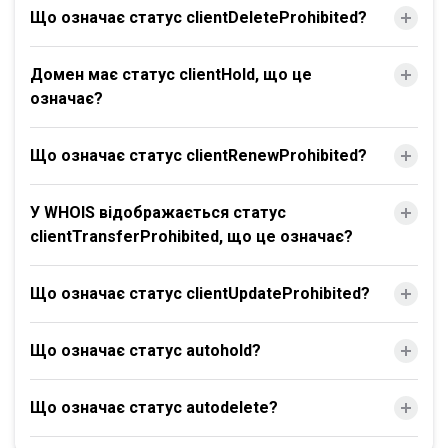
Що означає статус clientDeleteProhibited?
Домен має статус clientHold, що це
означає?
Що означає статус clientRenewProhibited?
У WHOIS відображається статус
clientTransferProhibited, що це означає?
Що означає статус clientUpdateProhibited?
Що означає статус autohold?
Що означає статус autodelete?