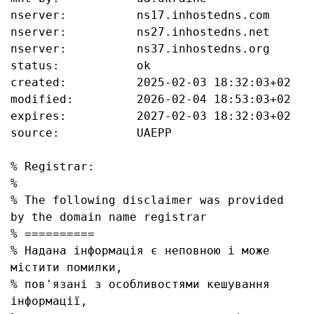
nserver:          ns17.inhostedns.com

nserver:          ns27.inhostedns.net

nserver:          ns37.inhostedns.org

status:           ok

created:          2025-02-03 18:32:03+02

modified:         2026-02-04 18:53:03+02

expires:          2027-02-03 18:32:03+02

source:           UAEPP

% Registrar:

%

% The following disclaimer was provided 
by the domain name registrar

% ==========

% Надана інформація є неповною і може 
містити помилки, 

% пов'язані з особливостями кешування 
інформації, 
