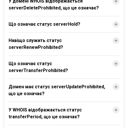
У домені WHOIS відображається
serverDeleteProhibited, що це означає?
Що означає статус serverHold?
Навіщо служить статус
serverRenewProhibited?
Що означає статус
serverTransferProhibited?
Домен має статус serverUpdateProhibited,
що це означає?
У WHOIS відображається статус
transferPeriod, що це означає?