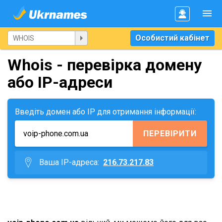
Особистий кабінет
Whois - перевірка домену
або IP-адреси
Введіть домен або IP для отримання інформації:
ПЕРЕВІРИТИ
Ваша IP-адреса:
216.73.217.83