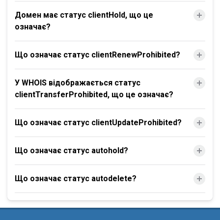
Домен має статус clientHold, що це
означає?
Що означає статус clientRenewProhibited?
У WHOIS відображається статус
clientTransferProhibited, що це означає?
Що означає статус clientUpdateProhibited?
Що означає статус autohold?
Що означає статус autodelete?