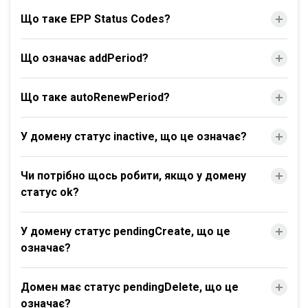
Що таке EPP Status Codes?
Що означає addPeriod?
Що таке autoRenewPeriod?
У домену статус inactive, що це означає?
Чи потрібно щось робити, якщо у домену
статус ok?
У домену статус pendingCreate, що це
означає?
Домен має статус pendingDelete, що це
означає?