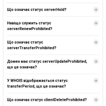
Що означає статус serverHold?
Навіщо служить статус
serverRenewProhibited?
Що означає статус
serverTransferProhibited?
Домен має статус serverUpdateProhibited,
що це означає?
У WHOIS відображається статус
transferPeriod, що це означає?
Що означає статус clientDeleteProhibited?