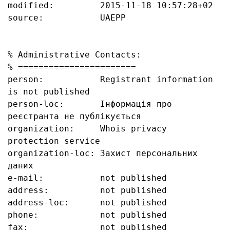
modified:         2015-11-18 10:57:28+02

source:           UAEPP

% Administrative Contacts:

% =======================

person:           Registrant information 
is not published

person-loc:       Інформація про 
реєстранта не публікується

organization:     Whois privacy 
protection service

organization-loc: Захист персональних 
даних

e-mail:           not published

address:          not published

address-loc:      not published

phone:            not published

fax:              not published
