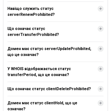
Навіщо служить статус
serverRenewProhibited?
Що означає статус
serverTransferProhibited?
Домен має статус serverUpdateProhibited,
що це означає?
У WHOIS відображається статус
transferPeriod, що це означає?
Що означає статус clientDeleteProhibited?
Домен має статус clientHold, що це
означає?