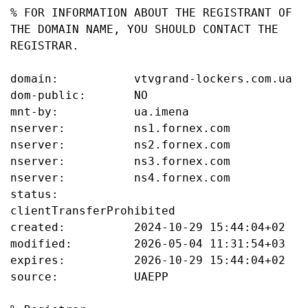
% FOR INFORMATION ABOUT THE REGISTRANT OF 
THE DOMAIN NAME, YOU SHOULD CONTACT THE 
REGISTRAR.

domain:           vtvgrand-lockers.com.ua

dom-public:       NO

mnt-by:           ua.imena

nserver:          ns1.fornex.com

nserver:          ns2.fornex.com

nserver:          ns3.fornex.com

nserver:          ns4.fornex.com

status:           
clientTransferProhibited

created:          2024-10-29 15:44:04+02

modified:         2026-05-04 11:31:54+03

expires:          2026-10-29 15:44:04+02

source:           UAEPP
