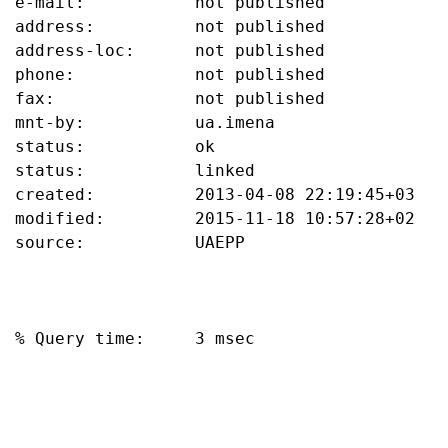
e-mail:           not published

address:          not published

address-loc:      not published

phone:            not published

fax:              not published

mnt-by:           ua.imena

status:           ok

status:           linked

created:          2013-04-08 22:19:45+03

modified:         2015-11-18 10:57:28+02

source:           UAEPP

% Query time:     3 msec
