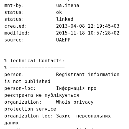
mnt-by:           ua.imena

status:           ok

status:           linked

created:          2013-04-08 22:19:45+03

modified:         2015-11-18 10:57:28+02

source:           UAEPP

% Technical Contacts:

% ===================

person:           Registrant information 
is not published

person-loc:       Інформація про 
реєстранта не публікується

organization:     Whois privacy 
protection service

organization-loc: Захист персональних 
даних
