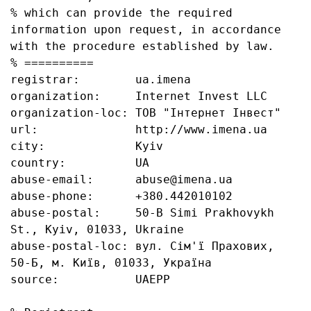
% which can provide the required 
information upon request, in accordance 
with the procedure established by law.

% ==========

registrar:        ua.imena

organization:     Internet Invest LLC

organization-loc: ТОВ "Інтернет Інвест"

url:              http://www.imena.ua

city:             Kyiv

country:          UA

abuse-email:      abuse@imena.ua

abuse-phone:      +380.442010102

abuse-postal:     50-B Simi Prakhovykh 
St., Kyiv, 01033, Ukraine

abuse-postal-loc: вул. Сім'ї Прахових, 
50-Б, м. Київ, 01033, Україна

source:           UAEPP
