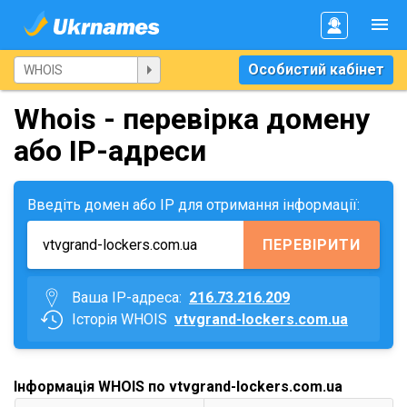
Особистий кабінет
Whois - перевірка домену
або IP-адреси
Введіть домен або IP для отримання інформації:
ПЕРЕВІРИТИ
Ваша IP-адреса:
216.73.216.209
Історія WHOIS
vtvgrand-lockers.com.ua
Інформація WHOIS по vtvgrand-lockers.com.ua