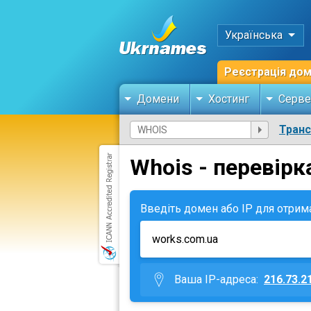
Українська
Реєстрація до
Домени
Хостинг
Серве
Тран
Whois - перевірк
Введіть домен або IP для отрим
Ваша IP-адреса:
216.73.2