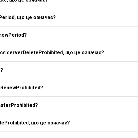
Period, що це означає?
newPeriod?
я serverDeleteProhibited, що це означає?
d?
rRenewProhibited?
sferProhibited?
eProhibited, що це означає?