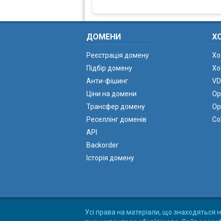
ДОМЕНИ
Х
Реєстрація домену
Хо
Підбір домену
Хо
Анти-фішинг
VD
Ціни на домени
Ор
Трансфер домену
Ор
Реселлінг доменів
Co
API
Backorder
Історія домену
Усі права на матеріали, що знаходяться н