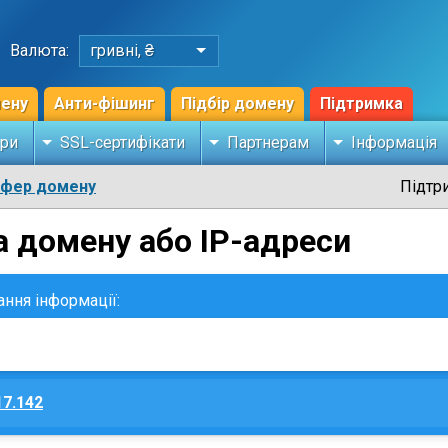
Валюта:
гривні, ₴
мену
Анти-фішинг
Підбір домену
Підтримка
ри
SSL-сертифікати
Партнерам
Інформація
сфер домену
Підтр
а домену або IP-адреси
ання інформації:
17.142