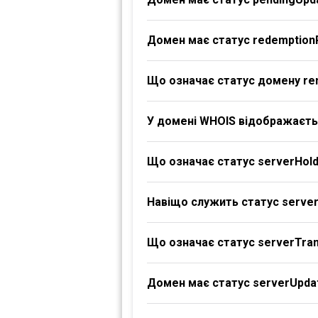
Домен має статус redemption
Що означає статус домену re
У домені WHOIS відображаєтьс
Що означає статус serverHol
Навіщо служить статус serve
Що означає статус serverTran
Домен має статус serverUpdat