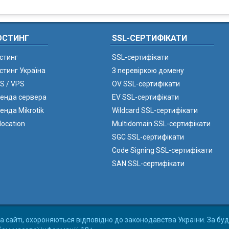
ОСТИНГ
SSL-СЕРТИФІКАТИ
стинг
SSL-сертифікати
стинг Україна
З перевіркою домену
S / VPS
OV SSL-сертифікати
енда сервера
EV SSL-сертифікати
енда Mikrotik
Wildcard SSL-сертифікати
location
Multidomain SSL-сертифікати
SGC SSL-сертифікати
Code Signing SSL-сертифікати
SAN SSL-сертифікати
а сайті, охороняються відповідно до законодавства України. За буд