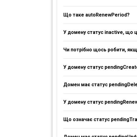
Що таке autoRenewPeriod?
У домену статус inactive, що 
Чи потрібно щось робити, якщ
У домену статус pendingCreat
Домен має статус pendingDele
У домену статус pendingRene
Що означає статус pendingTr
Домен має статус pendingUpd