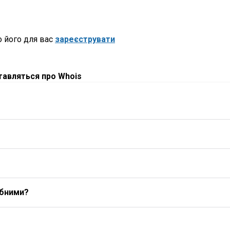
 його для вас
зареєструвати
ставляться про Whois
ибними?