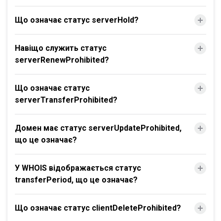
Що означає статус serverHold?
Навіщо служить статус
serverRenewProhibited?
Що означає статус
serverTransferProhibited?
Домен має статус serverUpdateProhibited,
що це означає?
У WHOIS відображається статус
transferPeriod, що це означає?
Що означає статус clientDeleteProhibited?