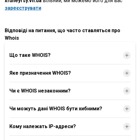
xfuheyrsy.vn.ua
вільний, ми можемо його для вас
зареєструвати
Відповіді на питання, що часто ставляться про
Whois
Що таке WHOIS?
Яке призначення WHOIS?
Чи є WHOIS незаконним?
Чи можуть дані WHOIS бути хибними?
Кому належать IP-адреси?