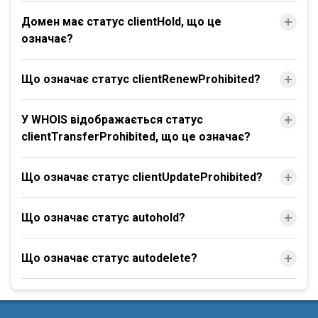
Домен має статус clientHold, що це
означає?
Що означає статус clientRenewProhibited?
У WHOIS відображається статус
clientTransferProhibited, що це означає?
Що означає статус clientUpdateProhibited?
Що означає статус autohold?
Що означає статус autodelete?