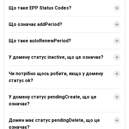
Що таке EPP Status Codes?
Що означає addPeriod?
Що таке autoRenewPeriod?
У домену статус inactive, що це означає?
Чи потрібно щось робити, якщо у домену
статус ok?
У домену статус pendingCreate, що це
означає?
Домен має статус pendingDelete, що це
означає?