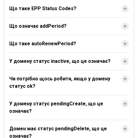
Що таке EPP Status Codes?
Що означає addPeriod?
Що таке autoRenewPeriod?
У домену статус inactive, що це означає?
Чи потрібно щось робити, якщо у домену
статус ok?
У домену статус pendingCreate, що це
означає?
Домен має статус pendingDelete, що це
означає?