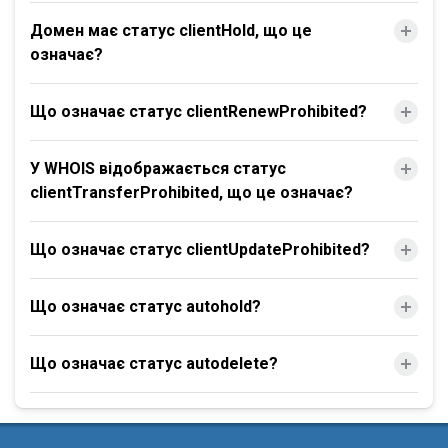
Домен має статус clientHold, що це
означає?
Що означає статус clientRenewProhibited?
У WHOIS відображається статус
clientTransferProhibited, що це означає?
Що означає статус clientUpdateProhibited?
Що означає статус autohold?
Що означає статус autodelete?