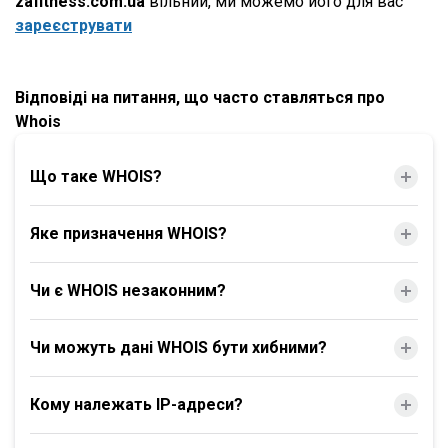
zafitness.com.ua
вільний, ми можемо його для вас
зареєструвати
Відповіді на питання, що часто ставляться про
Whois
Що таке WHOIS?
Яке призначення WHOIS?
Чи є WHOIS незаконним?
Чи можуть дані WHOIS бути хибними?
Кому належать IP-адреси?