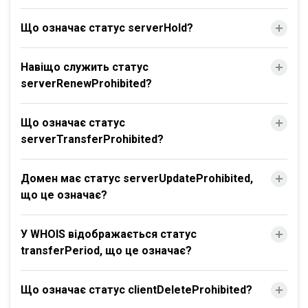
Що означає статус serverHold?
Навіщо служить статус
serverRenewProhibited?
Що означає статус
serverTransferProhibited?
Домен має статус serverUpdateProhibited,
що це означає?
У WHOIS відображається статус
transferPeriod, що це означає?
Що означає статус clientDeleteProhibited?