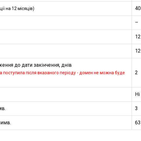
40
ї на 12 місяців)
–
12
12
ення до дати закінчення, днів
2
 поступила після вказаного періоду - домен не можна буде
Ні
мв.
3
симв.
63