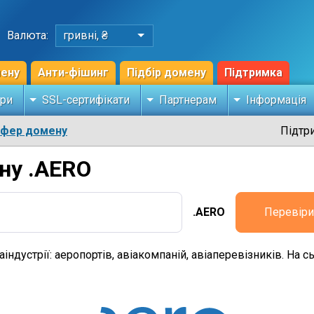
Валюта:
гривні, ₴
мену
Анти-фішинг
Підбір домену
Підтримка
ри
SSL-сертифікати
Партнерам
Інформація
сфер домену
Підтр
ну .AERO
.AERO
Перевіри
індустрії: аеропортів, авіакомпаній, авіаперевізників. На 