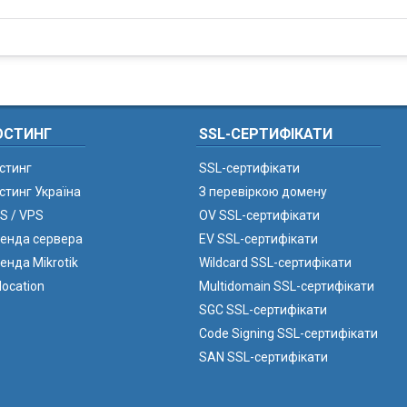
ОСТИНГ
SSL-СЕРТИФІКАТИ
стинг
SSL-сертифікати
стинг Україна
З перевіркою домену
S / VPS
OV SSL-сертифікати
енда сервера
EV SSL-сертифікати
енда Mikrotik
Wildcard SSL-сертифікати
location
Multidomain SSL-сертифікати
SGC SSL-сертифікати
Code Signing SSL-сертифікати
SAN SSL-сертифікати