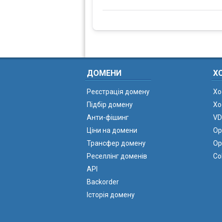
ДОМЕНИ
Х
Реєстрація домену
Хо
Підбір домену
Хо
Анти-фішинг
VD
Ціни на домени
Ор
Трансфер домену
Ор
Реселлінг доменів
Co
API
Backorder
Історія домену