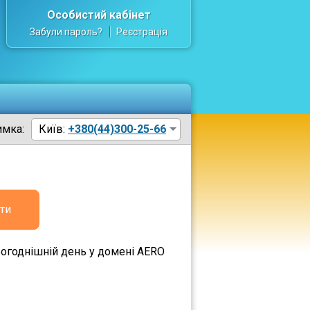
Особистий кабінет
Забули пароль?
Реєстрація
имка:
Київ:
+380(44)300-25-66
ти
сьогоднішній день у домені AERO