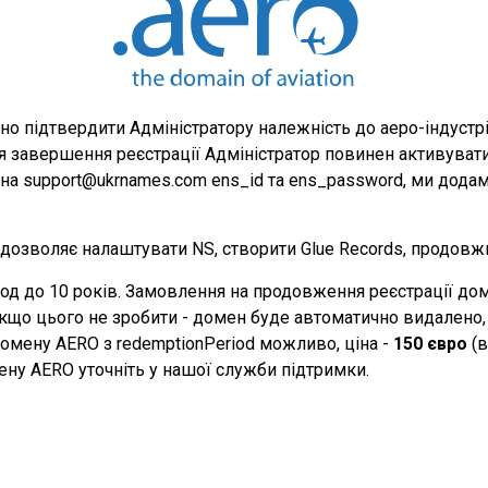
бно підтвердити Адміністратору належність до аеро-індустр
ля завершення реєстрації Адміністратор повинен активувати
на support@ukrnames.com ens_id та ens_password, ми додам
озволяє налаштувати NS, створити Glue Records, продовж
д до 10 років. Замовлення на продовження реєстрації дом
Якщо цього не зробити - домен буде автоматично видалено, і
омену AERO з redemptionPeriod можливо, ціна -
150 євро
(в
ну AERO уточніть у нашої служби підтримки.