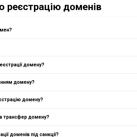
ро реєстрацію доменів
омен?
еєстрації домену?
енням домену?
єстрацію домену?
на трансфер домену?
ції доменів під санкції?