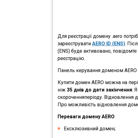
Для реєстрації домену .aero потрі
зареєструвати
AERO ID (ENS)
. Піс
(ENS) буде активовано, повідомте 
реєстрацію.
Панель керування доменом AERO д
Купити домен AERO можна на періо
ніж
35 днів до дати закінчення
. 
скороченняперіоду. Відновлення д
Про можливість відновлення доме
Переваги домену AERO
Ексклюзивний домен;