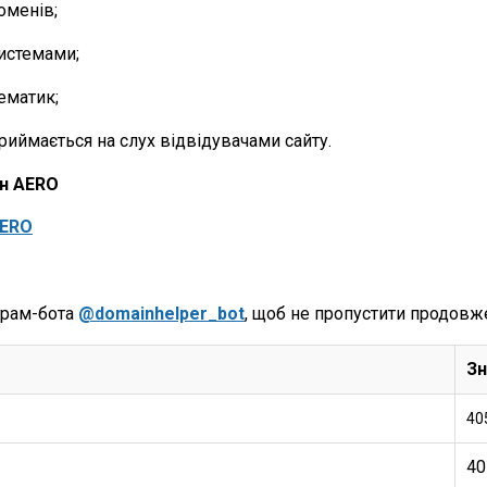
оменів;
истемами;
ематик;
риймається на слух відвідувачами сайту.
н AERO
AERO
грам-бота
@domainhelper_bot
, щоб не пропустити продовж
Зн
40
40