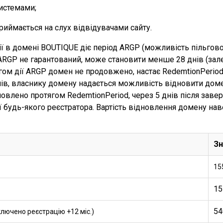
истемами;
риймається на слух відвідувачами сайту.
ії в домені BOUTIQUE діє період ARGP (можливість пільгов
ARGP не гарантований, може становити менше 28 днів (зал
ягом дії ARGP домен не продовжено, настає RedemtionPerio
днів, власнику домену надається можливість відновити доме
влено протягом RedemtionPeriod, через 5 днів після заве
ії будь-якого реєстратора. Вартість відновлення домену нав
Зн
15
15
54
ключено реєстрацію +12 міс.)