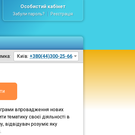
Особистий кабінет
Забули пароль?
Реєстрація
имка:
Київ:
+380(44)300-25-66
ти
рограми впровадження нових
ти тематику своєї діяльності в
у, відвідувач розуміє яку
.