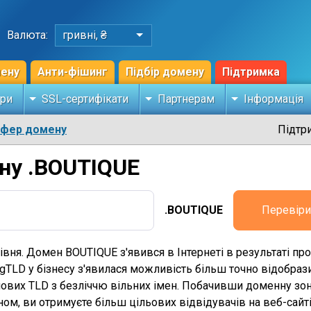
Валюта:
гривні, ₴
мену
Анти-фішинг
Підбір домену
Підтримка
ри
SSL-сертифікати
Партнерам
Інформація
сфер домену
Підтр
ну .BOUTIQUE
.BOUTIQUE
Перевіри
вня. Домен BOUTIQUE з'явився в Інтернеті в результаті п
TLD у бізнесу з'явилася можливість більш точно відобрази
нових TLD з безліччю вільних імен. Побачивши доменну зон
ном, ви отримуєте більш цільових відвідувачів на веб-сайті