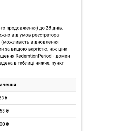
ого продовження) до 28 днів.
ежно від умов реєстратора-
d (можливість відновлення
н за вищою вартістю, ніж ціна
ршення RedemtionPeriod - домен
едена в таблиці нижче, пункт
ачення
53 ₴
53 ₴
00 ₴