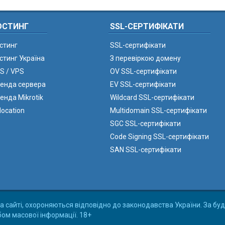
ОСТИНГ
SSL-СЕРТИФІКАТИ
стинг
SSL-сертифікати
стинг Україна
З перевіркою домену
S / VPS
OV SSL-сертифікати
енда сервера
EV SSL-сертифікати
енда Mikrotik
Wildcard SSL-сертифікати
location
Multidomain SSL-сертифікати
SGC SSL-сертифікати
Code Signing SSL-сертифікати
SAN SSL-сертифікати
а сайті, охороняються відповідно до законодавства України. За буд
бом масової інформації. 18+