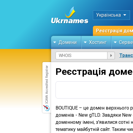
Українська
Реєстрація до
Домени
Хостинг
Серве
Тран
Реєстрація доме
BOUTIQUE – це домен верхнього рі
доменів - New gTLD. Завдяки New g
доменному імені, з'явилися сотні 
тематику майбутній сайт. Таким чи