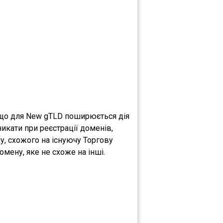
, що для New gTLD поширюється дія
никати при реєстрації доменів,
у, схожого на існуючу Торгову
мену, яке не схоже на інші.