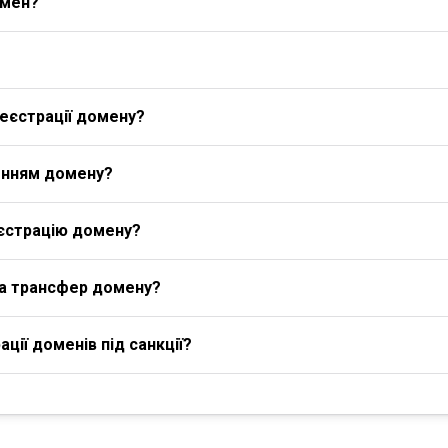
омен?
еєстрації домену?
енням домену?
єстрацію домену?
на трансфер домену?
ції доменів під санкції?