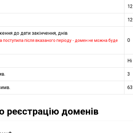
12
12
ення до дати закінчення, днів
0
 поступила після вказаного періоду - домен не можна буде
Ні
мв.
3
симв.
63
ро реєстрацію доменів