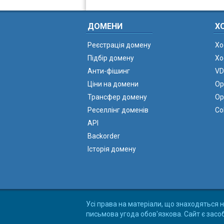
ДОМЕНИ
Х
Реєстрація домену
Хо
Підбір домену
Хо
Анти-фішинг
VD
Ціни на домени
Ор
Трансфер домену
Ор
Реселлінг доменів
Co
API
Backorder
Історія домену
Усі права на матеріали, що знаходяться н
письмова угода обов'язкова. Сайт є засо