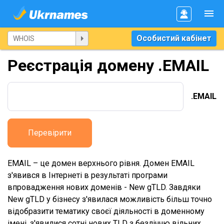
Особистий кабінет
Реєстрація домену .EMAIL
.EMAIL
Перевірити
EMAIL – це домен верхнього рівня. Домен EMAIL
з'явився в Інтернеті в результаті програми
впровадження нових доменів - New gTLD. Завдяки
New gTLD у бізнесу з'явилася можливість більш точно
відобразити тематику своєї діяльності в доменному
імені, з'явилися сотні нових TLD з безліччю вільних