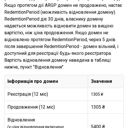
Якщо протягом дії ARGP домен не продовжено, настає
RedemtionPeriod (можливість відновлення домену).
RedemtionPeriod діє 30 днів, власнику домену
надається можливість відновити домен за вищою
вартістю, ніж ціна продовження. Якщо домен не
відновлено протягом RedemtionPeriod, через 5 днів
після завершення RedemtionPeriod - домен вільний, і
доступний для реєстрації будь-якого реєстратора.
Вартість відновлення домену наведена в таблиці
нижче, пункт "Відновлення".
Інформація про домен
Значення
Реєстрація (12 міс)
1305 ₴
Продовження (12 міс)
1305 ₴
Відновлення
5400 ₴
(у ціну відновлення включено