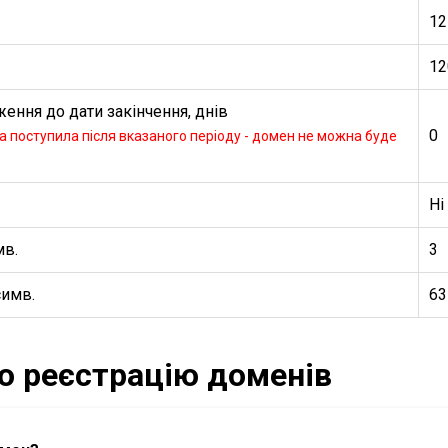
12
12
ення до дати закінчення, днів
0
 поступила після вказаного періоду - домен не можна буде
Ні
мв.
3
симв.
63
ро реєстрацію доменів