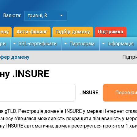
Валюта:
гривні, ₴
мену
Анти-фішинг
Підбір домену
Підтримка
ри
SSL-сертифікати
Партнерам
Інформація
сфер домену
Підтр
ну .INSURE
.INSURE
Перевіри
я gTLD. Реєстрація доменів INSURE у мережі Інтернет ста
знесу з'явилася можливість покращити пізнаваність у мере
ену INSURE автоматична, домен реєструється протягом 1 х