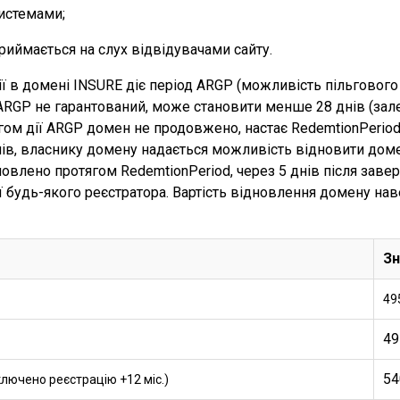
истемами;
риймається на слух відвідувачами сайту.
ії в домені INSURE діє період ARGP (можливість пільгового
ARGP не гарантований, може становити менше 28 днів (зал
ягом дії ARGP домен не продовжено, настає RedemtionPerio
днів, власнику домену надається можливість відновити доме
влено протягом RedemtionPeriod, через 5 днів після заве
ії будь-якого реєстратора. Вартість відновлення домену нав
Зн
49
49
54
ключено реєстрацію +12 міс.)