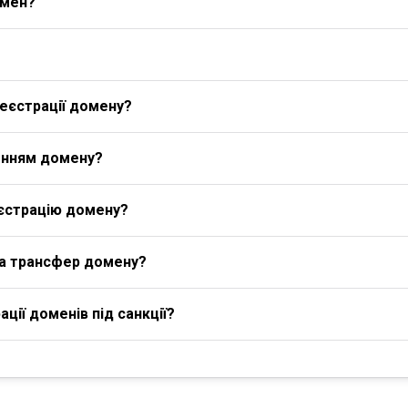
омен?
еєстрації домену?
енням домену?
єстрацію домену?
на трансфер домену?
ції доменів під санкції?