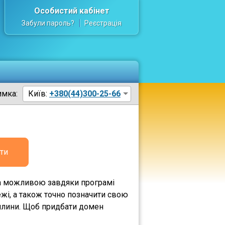
Особистий кабінет
Забули пароль?
Реєстрація
имка:
Київ:
+380(44)300-25-66
ти
ла можливою завдяки програмі
жі, а також точно позначити свою
вилини. Щоб придбати домен