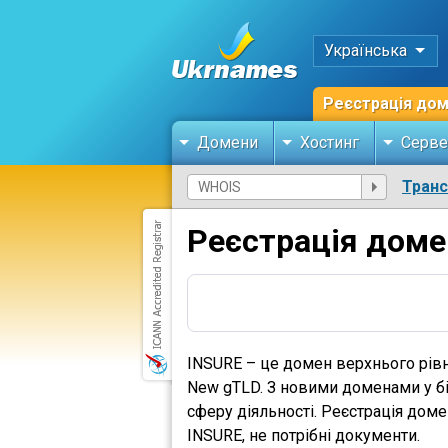
Українська
Реєстрація до
Домени
Хостинг
Серве
Тран
Реєстрація доме
INSURE – це домен верхнього рівн
New gTLD. З новими доменами у бі
сферу діяльності. Реєстрація дом
INSURE, не потрібні документи.