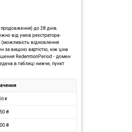
 продовження) до 28 днів.
ежно від умов реєстратора-
d (можливість відновлення
н за вищою вартістю, ніж ціна
ршення RedemtionPeriod - домен
едена в таблиці нижче, пункт
ачення
50 ₴
50 ₴
00 ₴