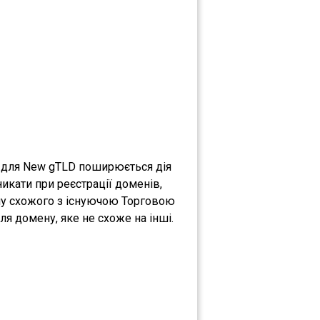
о для New gTLD поширюється дія
никати при реєстрації доменів,
ену схожого з існуючою Торговою
я домену, яке не схоже на інші.