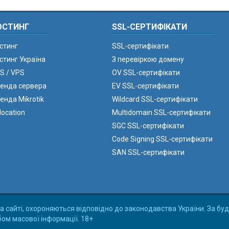
ОСТИНГ
SSL-СЕРТИФІКАТИ
стинг
SSL-сертифікати
стинг Україна
З перевіркою домену
S / VPS
OV SSL-сертифікати
енда сервера
EV SSL-сертифікати
енда Mikrotik
Wildcard SSL-сертифікати
location
Multidomain SSL-сертифікати
SGC SSL-сертифікати
Code Signing SSL-сертифікати
SAN SSL-сертифікати
а сайті, охороняються відповідно до законодавства України. За буд
бом масової інформації. 18+