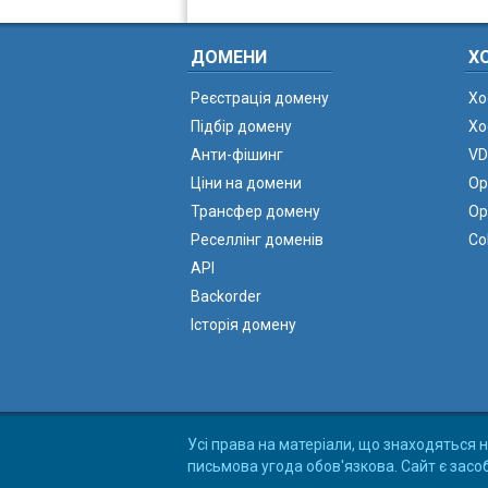
ДОМЕНИ
Х
Реєстрація домену
Хо
Підбір домену
Хо
Анти-фішинг
VD
Ціни на домени
Ор
Трансфер домену
Ор
Реселлінг доменів
Co
API
Backorder
Історія домену
Усі права на матеріали, що знаходяться н
письмова угода обов'язкова. Сайт є засо