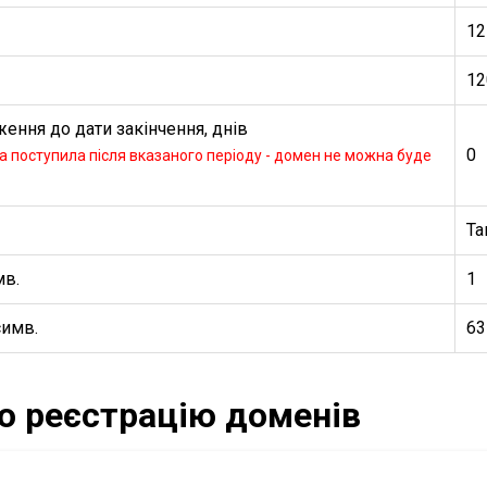
12
12
ення до дати закінчення, днів
0
 поступила після вказаного періоду - домен не можна буде
Та
мв.
1
симв.
63
ро реєстрацію доменів