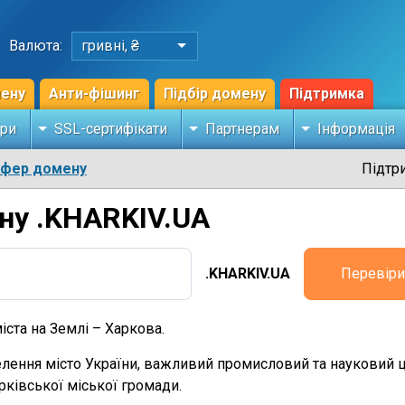
Валюта:
гривні, ₴
мену
Анти-фішинг
Підбір домену
Підтримка
ри
SSL-сертифікати
Партнерам
Інформація
сфер домену
Підтр
ну .KHARKIV.UA
.KHARKIV.UA
Перевіри
ста на Землі – Харкова.
селення місто України, важливий промисловий та науковий ц
арківської міської громади.