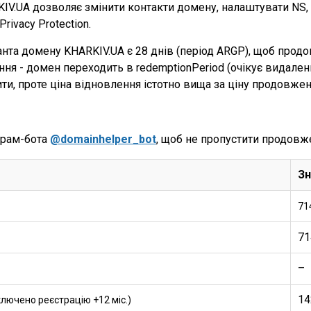
.UA дозволяє змінити контакти домену, налаштувати NS, с
ivacy Protection.
ранта домену KHARKIV.UA є 28 днів (період ARGP), щоб про
я - домен переходить в redemptionPeriod (очікує видалення
ти, проте ціна відновлення істотно вища за ціну продовже
грам-бота
@domainhelper_bot
, щоб не пропустити продовж
Зн
71
71
–
14
ключено реєстрацію +12 міс.)