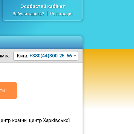
Особистий кабінет
Забули пароль?
Реєстрація
имка:
Київ:
+380(44)300-25-66
ти
ентр країни, центр Харківської