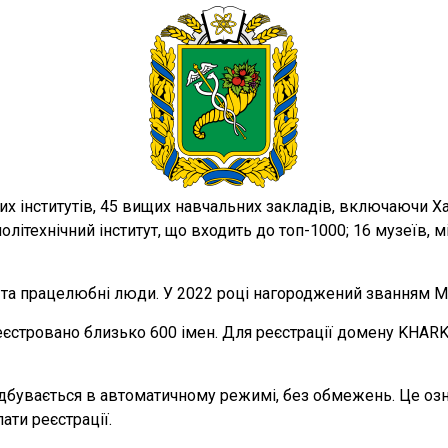
их інститутів, 45 вищих навчальних закладів, включаючи Ха
політехнічний інститут, що входить до топ-1000; 16 музеїв, м
та працелюбні люди. У 2022 році нагороджений званням Мі
еєстровано близько 600 імен. Для реєстрації домену KHARK
ідбувається в автоматичному режимі, без обмежень. Це о
ати реєстрації.