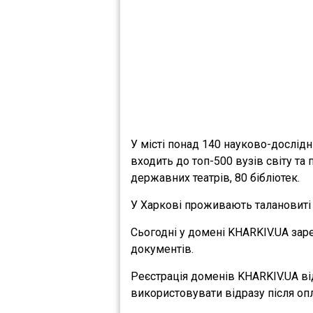
У місті понад 140 науково-дослідн
входить до топ-500 вузів світу та 
державних театрів, 80 бібліотек.
У Харкові проживають талановиті 
Сьогодні у домені KHARKIV.UA зар
документів.
Реєстрація доменів KHARKIV.UA в
використовувати відразу після опл