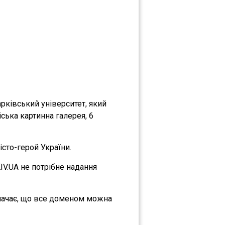
рківський університет, який
іська картинна галерея, 6
сто-герой України.
IV.UA не потрібне надання
значає, що все доменом можна