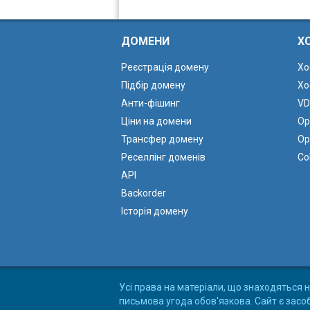
ДОМЕНИ
Х
Реєстрація домену
Хо
Підбір домену
Хо
Анти-фішинг
VD
Ціни на домени
Ор
Трансфер домену
Ор
Реселлінг доменів
Co
API
Backorder
Історія домену
Усі права на матеріали, що знаходяться н
письмова угода обов'язкова. Сайт є засо