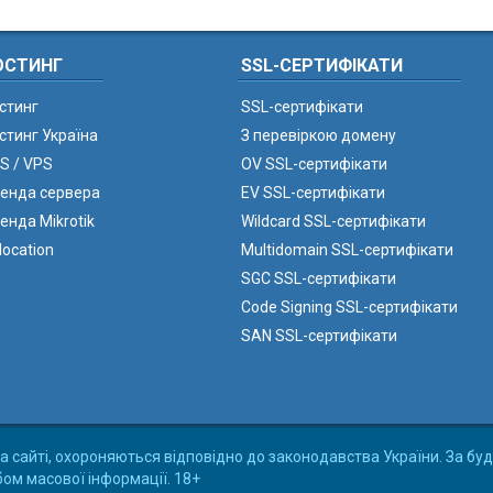
ОСТИНГ
SSL-СЕРТИФІКАТИ
стинг
SSL-сертифікати
стинг Україна
З перевіркою домену
S / VPS
OV SSL-сертифікати
енда сервера
EV SSL-сертифікати
енда Mikrotik
Wildcard SSL-сертифікати
location
Multidomain SSL-сертифікати
SGC SSL-сертифікати
Code Signing SSL-сертифікати
SAN SSL-сертифікати
а сайті, охороняються відповідно до законодавства України. За буд
бом масової інформації. 18+