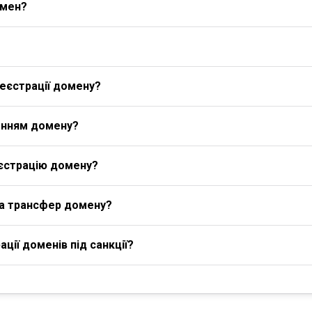
омен?
еєстрації домену?
енням домену?
єстрацію домену?
на трансфер домену?
ції доменів під санкції?