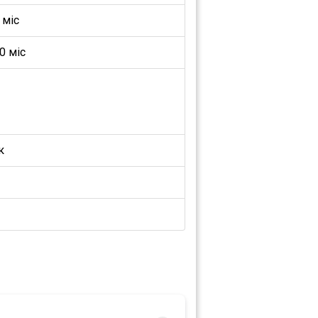
 міс
0 міс
к