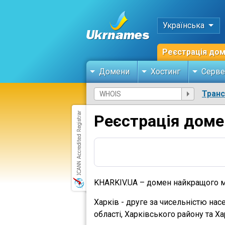
Українська
Реєстрація до
Домени
Хостинг
Серве
Тран
Реєстрація доме
KHARKIV.UA – домен найкращого мі
Харків - друге за чисельністю на
області, Харківського району та Х