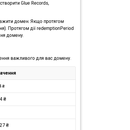
творити Glue Records,
довжити домен. Якщо протягом
). Протягом дії redemptionPeriod
ння домену.
ення важливого для вас домену.
ачення
4 ₴
4 ₴
27 ₴