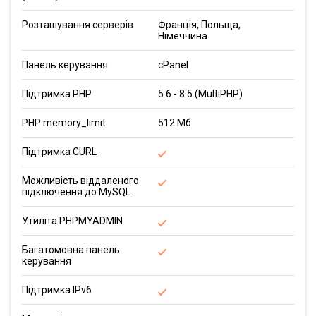
Розташування серверів
Франція, Польща,
Німеччина
Панель керування
cPanel
Підтримка PHP
5.6 - 8.5 (MultiPHP)
PHP memory_limit
512 Мб
Підтримка CURL
Можливість віддаленого
підключення до MySQL
Утиліта PHPMYADMIN
Багатомовна панель
керування
Підтримка IPv6