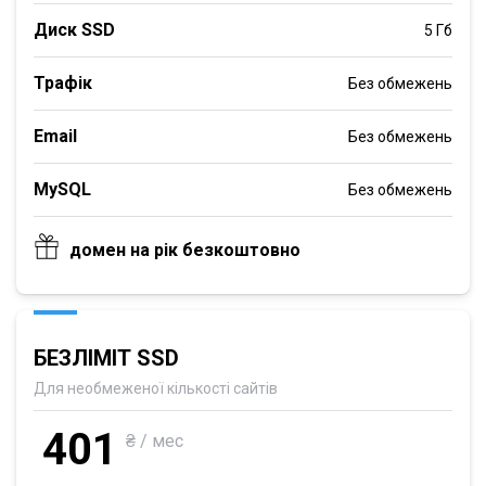
Диск SSD
5 Гб
Трафік
Без обмежень
Email
Без обмежень
MySQL
Без обмежень
домен на рік безкоштовно
БЕЗЛІМІТ SSD
Для необмеженої кількості сайтів
401
₴ / мес