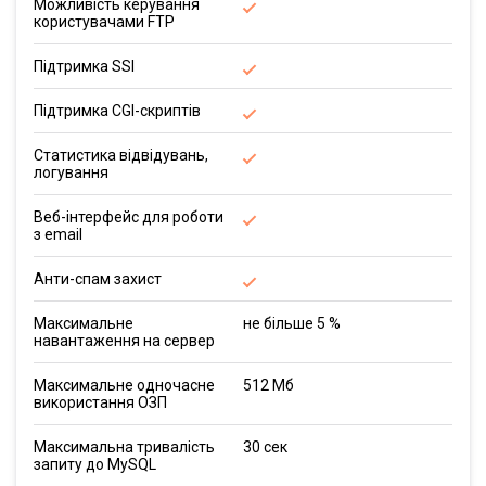
Можливість керування
користувачами FTP
Підтримка SSI
Підтримка CGI-скриптів
Статистика відвідувань,
логування
Веб-інтерфейс для роботи
з email
Анти-спам захист
Максимальне
не більше 5 %
навантаження на сервер
Максимальне одночасне
512 Мб
використання ОЗП
Максимальна тривалість
30 сек
запиту до MySQL