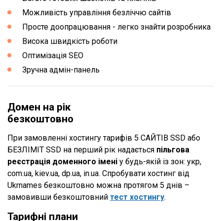
Можливість управління безліччю сайтів
Просте доопрацювання - легко знайти розробника
Висока швидкість роботи
Оптимізація SEO
Зручна адмін-панель
Домен на рік
безкоштовно
При замовленні хостингу тарифів 5 САЙТІВ SSD або
БЕЗЛІМІТ SSD на перший рік надається
пільгова
реєстрація доменного імені
у будь-якій із зон: укр,
com.ua, kiev.ua, dp.ua, in.ua. Спробувати хостинг від
Ukrnames безкоштовно можна протягом 5 днів –
замовивши безкоштовний
тест хостингу
.
Тарифні плани