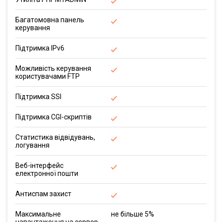
Багатомовна панель
керування
Підтримка IPv6
Можливість керування
користувачами FTP
Підтримка SSI
Підтримка CGI-скриптів
Статистика відвідувань,
логування
Веб-інтерфейс
електронної пошти
Антиспам захист
Максимальне
не більше 5%
навантаження на сервер