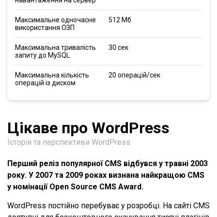
Максимальне одночасне
512 Мб
використання ОЗП
Максимальна тривалість
30 сек
запиту до MySQL
Максимальна кількість
20 операцій/сек
операцій із диском
Цікаве про WordPress
Історія та перспективи WordPress
Перший реліз популярної CMS відбувся у травні 2003
року. У 2007 та 2009 роках визнана найкращою CMS
у номінації Open Source CMS Award.
WordPress постійно перебуває у розробці. На сайті CMS