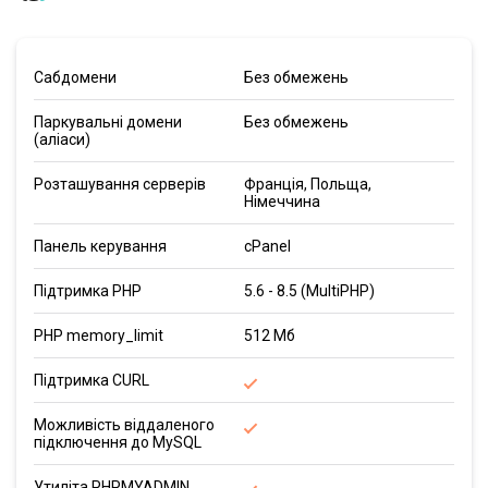
Сабдомени
Без обмежень
Паркувальні домени
Без обмежень
(аліаси)
Розташування серверів
Франція, Польща,
Німеччина
Панель керування
cPanel
Підтримка PHP
5.6 - 8.5 (MultiPHP)
PHP memory_limit
512 Мб
Підтримка CURL
Можливість віддаленого
підключення до MySQL
Утиліта PHPMYADMIN