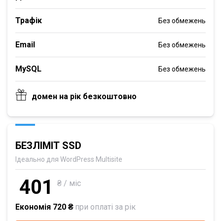
Трафік
Без обмежень
Email
Без обмежень
MySQL
Без обмежень
домен на рік безкоштовно
БЕЗЛІМІТ SSD
Ідеально для WordPress Multisite
401
₴ / міс
Економія 720 ₴
при оплаті за рік