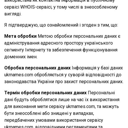
використана як контактна інформація в публічному
сервісі WHOIS-сервісі, у тому числі в знеособленому
вигляді.
Я підтверджую, що ознайомлений і згоден з тим, що:
Мета обробки
Метою обробки персональних даних є
адміністрування адресного простору українського
сегменту Інтернету та забезпечення функціонування
доменних імен.
Обробка персональних даних
Інформація у базі даних
ukrnames.com обробляється у суворій відповідності до
законодавства України про захист персональних даних.
Термін обробки персональних даних
Персональні
дані будуть оброблятися лише на час їх використання
для виконання мети сервісу ukrnames.com, та можуть
бути знеособлені або знищені у випадках,
передбачених умовами використання сервісу
ukrnames.com, відповідними регламентами та