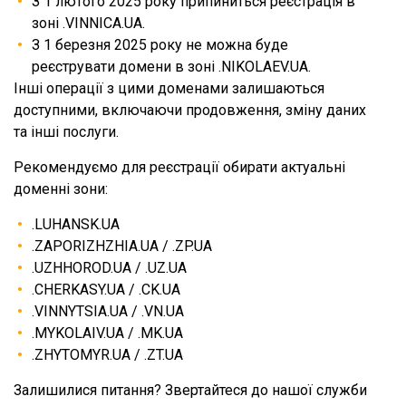
З 1 лютого 2025 року припиниться реєстрація в
зоні .VINNICA.UA.
З 1 березня 2025 року не можна буде
реєструвати домени в зоні .NIKOLAEV.UA.
Інші операції з цими доменами залишаються
доступними, включаючи продовження, зміну даних
та інші послуги.
Рекомендуємо для реєстрації обирати актуальні
доменні зони:
.LUHANSK.UA
.ZAPORIZHZHIA.UA / .ZP.UA
.UZHHOROD.UA / .UZ.UA
.CHERKASY.UA / .CK.UA
.VINNYTSIA.UA / .VN.UA
.MYKOLAIV.UA / .MK.UA
.ZHYTOMYR.UA / .ZT.UA
Залишилися питання? Звертайтеся до нашої служби